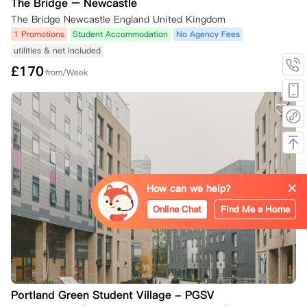
The Bridge – Newcastle
    3.  您未获得首选大学录取所需的资格；或

The Bridge Newcastle England United Kingdom
    4.  您推迟入学。

1 Promotions
Student Accommodation
No Agency Fees
utilities & net Included
若根据本条款提供令公寓合理满意的证明，您将有权取消预订，并且自取
消之日起，您将无需承担租赁协议规定的合同义务。

£
170
from/Week
所有取消通知必须通过iQ应用程序或在线居民门户中您iQ账户内的“取消
我的预订”按钮提交，或发送电子邮件至 Hello@iqstudentaccommodati
on.com。

如果取消原因不属于上述列出的四种情况之一（例如，您改变了主意、预
订了其他住宿、自愿撤回大学入学申请等），您仍需承担全部合同租金，
除非并且直到为您的住宿找到替代租客。您有责任寻找符合条件的替代租
How can we help?
客，但现场工作人员将尽可能提供协助。

Online Chat
Find Me a Home
如果您希望取消预订并找到了替代租客，经公寓同意，您将可免除租赁协
议规定的合同义务。一旦新的替代租客签署了他们的租赁协议并支付了应
付租金，您多付的租金将在28天内退还给您。请注意，所有租约均于周
六开始；因此，相关现场团队将确认您根据租赁协议解除合同义务的正式
日期。

Portland Green Student Village - PGSV
三、 您取消预订所需的证明材料
