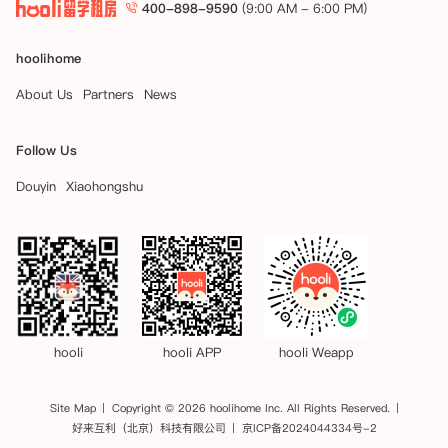
400-898-9590
(9:00 AM - 6:00 PM)
一旦您领取了钥匙或租赁开始日期已过，解除租赁协议的唯一方法是找到
一位愿意承担租赁协议下全部合同义务的替代租客。如果您希望提前结束
租期并找到了替代租客，公寓将根据合理性考虑终止您的租期并与新住户
hoolihome
签订替代租约（“租约接管”）。公寓仅考虑在您的租赁开始日期后一个
月至租赁结束日期前两个月期间内（“允许期限”）提出的租约接管申
About Us
Partners
News
请。

Follow Us
如果公寓在允许期限内批准租约接管，您需在公寓将您从租赁协议中解除
之前付清任何租金欠款。该解除将从替代租客新租赁协议的起始日期起生
Douyin
Xiaohongshu
效。

一旦新的替代租客签署了其租赁协议、支付了应付租金并入住，您多付的
租金将在替代租客新租赁协议起始日期后的28天内退还给您。

如果您未能按照租赁协议条款退还房间，您可能需要对公寓因此遭受的任
何损失负责，该损失可从应退还给您的款项中扣除。请注意，所有租约均
于周六开始。
hooli
hooli APP
hooli Weapp
Site Map
Copyright © 2026 hoolihome Inc. All Rights Reserved.
好来互利（北京）科技有限公司
京ICP备2024044334号-2