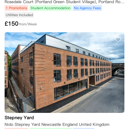
Rosedale Court (Portland Green Student Village), Portland Road, Shieldfield, Newcastle upon Tyne, UK
1 Promotions
Student Accommodation
No Agency Fees
•   在8月1日前或租赁开始日期前至少28天通知：只需按上述方式通知公
寓，无需额外证明。您的预订费（如已支付）将作为取消费被保留。

Utilities Included
£
150
from/Week
•   未能被首选大学录取：如果您未能获得所需资格并未被您申报的首选
大学录取，或者因为成绩超出预期而选择就读其他大学，您可以取消租赁
协议，公寓将退还任何预订费（如已支付）和已支付的租金，前提是您在
规定时限内提供以下信息：

    ◦   您提供的书面确认，说明由于未达到首选大学要求的成绩或成绩超
出预期而希望取消预订；以及

    ◦   来自大学或UCAS的书面证明，证实您的录取被拒/您被新大学录
取。

    此信息必须在考试成绩公布后的72小时内提供给公寓，方有资格获得
预订费退款（如已支付）。在此情况下，任何预订费（如已支付）和已付
租金将退还给您。若未能在考试成绩公布后72小时内提供信息，任何预
订费（如已支付）将作为取消费被保留。

    请注意，如果您将在iQ学生公寓有物业的城市就读另一所大学，公寓
Stepney Yard
的团队很乐意为您寻找合适的住宿。在这种情况下，任何预订费和已付租
金可能会转移到您的新预订中。

Nido Stepney Yard Newcastle England United Kingdom