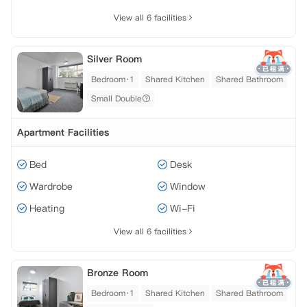
View all 6 facilities
Silver Room
Bedroom·1
Shared Kitchen
Shared Bathroom
Small Double
Apartment Facilities
Bed
Desk
Wardrobe
Window
Heating
Wi-Fi
View all 6 facilities
Bronze Room
Bedroom·1
Shared Kitchen
Shared Bathroom