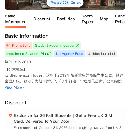
Photos(70)
Gallery
Basic
Room
Cancell
Discount
Facilities
Map
Information
Types
Policy
Basic Information
1 Promotions
Student Accommodation
Installment Payment Plan
No Agency Fees
Utilities Included
Built in 2019
【公寓概况】

iQ Stephenson House，这座于2019年焕新重启的高级学生公寓，经过
全面升级，致力于为纽卡斯尔的学子们打造一个理想的居所。公寓内设有
焕然一新的公共休息区、学习区及游戏区，相较于以往，提供了更为出色
View More
的社交空间与更为宽敞舒适的房间。

Discount
公寓地理位置优越，诺桑比亚大学及纽卡斯尔大学都在步行距离内，便于
同学们专注学业。同时，市中心与码头区近在咫尺，无论是购物、餐饮还
Exclusive for 26 Fall Students｜Get a Free UK SIM
是夜生活，皆可轻松步行前往，尽情享受都市生活的无限魅力。此外，Bi
Card, Delivered to Your Door
scuit Factory就坐落在马路对面，仅需步行5分钟即可到达The Cluny俱
乐部，对于热爱现场音乐演出的同学们来说，这里绝对不容错过。

From now until October 31, 2026, hooli is giving away a free UK S