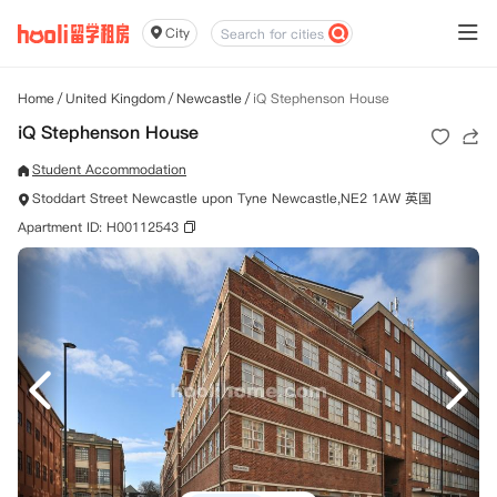
City
Home
/
United Kingdom
/
Newcastle
/
iQ Stephenson House
iQ Stephenson House
Student Accommodation
Stoddart Street Newcastle upon Tyne Newcastle,NE2 1AW 英国
Apartment ID: H00112543