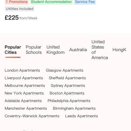
1 Promotions
Student Accommodation
Service Fee
•   未能获得英国签证：如果您在租赁开始日期前未能获得英国签证，公
Utilities Included
寓将取消您的租赁协议并退还已支付的租金，前提是您提供以下信息：

£
225
from/Week
    ◦   您提供的希望取消预订的书面确认；以及

    ◦   证明签证被拒的官方证明文件。

United
Popular
Popular
United
States
    此证明文件应在您收到官方确认后的72小时内提供给iQ学生公寓。在
Australia
HongKo
Cities
Schools
Kingdom
of
此情况下，任何预订费（如已支付）和已付租金将退还给您。

America
•   推迟大学入学：如果您在租赁开始日期前选择将大学入学推迟到下个
London Apartments
Glasgow Apartments
学年，公寓将取消您的租赁协议并退还已支付的租金，前提是您至少在租
赁开始日期前一周提供以下信息：

Liverpool Apartments
Sheffield Apartments
Melbourne Apartments
Sydney Apartments
    ◦   您提供的书面确认，说明因将大学入学推迟到下个学年而希望取消
New York Apartments
Boston Apartments
预订；以及

Adelaide Apartments
Philadelphia Apartments
    ◦   来自大学或UCAS的确认推迟入学的书面证明。

Manchester Apartments
Birmingham Apartments
Coventry-Warwick Apartments
Leeds Apartments
    在此情况下，任何预订费（如已支付）将作为取消费被保留。

四、 领取钥匙后或租赁开始后取消 – 租约接管
