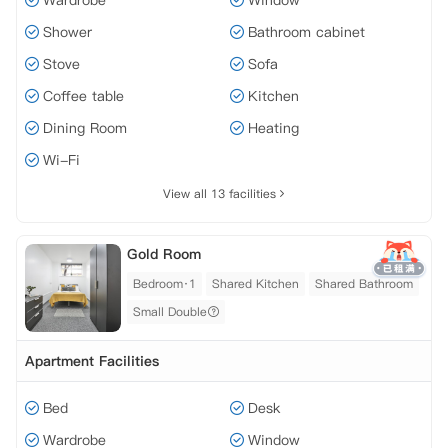
Wardrobe
Window
Shower
Bathroom cabinet
Stove
Sofa
Coffee table
Kitchen
Dining Room
Heating
Wi-Fi
View all 13 facilities
Gold Room
Bedroom·1
Shared Kitchen
Shared Bathroom
Small Double
Apartment Facilities
Bed
Desk
Wardrobe
Window