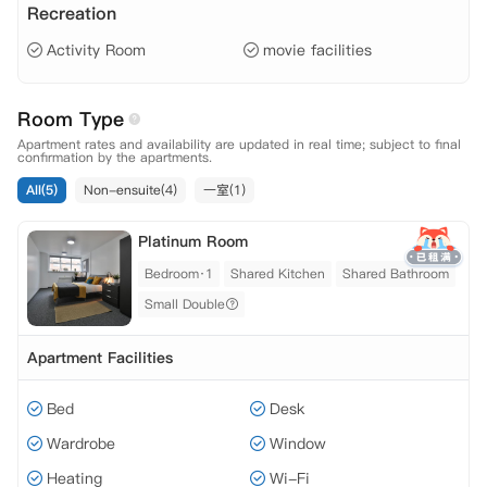
Recreation
Activity Room
movie facilities
Room Type
Apartment rates and availability are updated in real time; subject to final
confirmation by the apartments.
All(5)
Non-ensuite(4)
一室(1)
Platinum Room
Bedroom·1
Shared Kitchen
Shared Bathroom
Small Double
Apartment Facilities
Bed
Desk
Wardrobe
Window
Heating
Wi-Fi