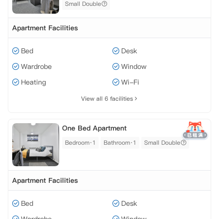
Small Double
Apartment Facilities
Bed
Desk
Wardrobe
Window
Heating
Wi-Fi
View all 6 facilities
One Bed Apartment
Bedroom·1
Bathroom·1
Small Double
Apartment Facilities
Bed
Desk