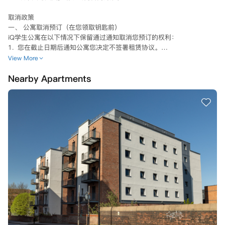
取消政策

一、 公寓取消预订（在您领取钥匙前）

iQ学生公寓在以下情况下保留通过通知取消您预订的权利：

1.  您在截止日期后通知公寓您决定不签署租赁协议。

2.  公寓在截止日期前采取所有合理步骤以签署租赁协议，而您未能完
View More
成，例如未能及时完成您的申请或提供担保人信息（如适用）及证明文
Nearby Apartments
件。

3.  您向公寓提供相关虚假或误导性信息。

4.  因《2014年移民法》（因移民身份被取消资格的人员）禁止公寓与您
签订租赁协议。若因此原因取消您的预订，自取消之日起，您将无需承担
租赁协议规定的合同义务，无论您是否已签署该协议。

5. 公寓在进行筛查搜索后，确定您或您的担保人（如适用）出现在制裁
名单和/或执法数据库中。

6.  您或您的担保人（如适用）未能配合任何筛查搜索附加信息请求。

7.  您未能支付任何到期款项（包括但不限于您的第一笔租金分期付款、
任何往年租金或损坏赔偿金）；及/或

8.  您违反了本租赁协议或与公寓签订的先前任何租赁协议。

公寓也可基于上述任何原因终止您的租赁协议，详见租赁协议本身第2.4
条。对于2026/27学年的预订，如果根据适用法律明确要求或适合您这
样做，公寓可能还要求您签订另一种形式的租赁协议，详见租赁协议第2.