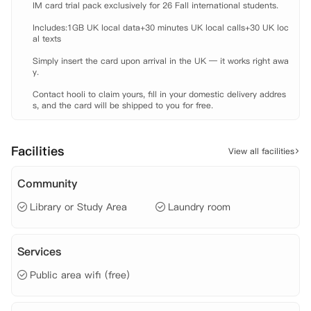
IM card trial pack exclusively for 26 Fall international students.

公寓的房间性价比极高，无论是共享厨房与卫浴的多室套房，还是配备独
Includes:1GB UK local data+30 minutes UK local calls+30 UK loc
立厨房与卫浴的一室套房，皆能满足同学们的不同需求。多室套房非常适
al texts

合与朋友们共同选择，共享生活的乐趣；而一室套房则为喜欢独立生活的
Simply insert the card upon arrival in the UK — it works right awa
同学们提供了专属的私密空间。租金已包含水费、电费等，让同学们无后
y.

顾之忧，尽情享受在iQ Stephenson House的每一天。
Contact hooli to claim yours, fill in your domestic delivery addres
s, and the card will be shipped to you for free.
Facilities
View all facilities
Community
Library or Study Area
Laundry room
Services
Public area wifi (free)