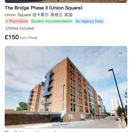
4(v)条。

The Bridge Phase II (Union Square)
如果您已签订租赁协议，但随后在租赁开始日期后的2周内未能领取钥
Union Square 纽卡斯尔 英格兰 英国
匙，iQ学生公寓保留以下权利：(a) 取消您的预订并终止租赁协议；(b) 重
2 Promotions
Student Accommodation
No Agency Fees
新出租您的房间。在此情况下，您支付的任何租金（包括任何已分配用于
Utilities Included
首次租金支付的预订费）将不予退还，以弥补因房间空置对公寓造成的任
£
150
何损失。本条规定优先于租赁协议中的任何规定。

from/Week
如果您的预订在此类情况下被取消，您已支付的任何预订费将被iQ保留。

二、 您取消预订（在领取钥匙前或租赁开始日期前）

•   未签订租赁协议：如果您未签订租赁协议，且截止日期已过，您希望
取消预订，则您已支付的任何预订费（如果您已支付）将被iQ保留。

•   已签订租赁协议：如果您已签订租赁协议并希望取消预订，您仍需承
担租赁协议规定的合同义务。除非您能提供证据证明您符合以下任一条
件，且尚未领取钥匙，或您的租赁开始日期尚未开始，并在下述规定时限
内提供所需证明，否则您不得取消预订：

    1.  您在8月1日之前通知公寓您打算取消预订；或者，如果您的租赁开
始日期不在九月，则至少在您的租赁开始日期前28天通知；

    2.  您的英国签证申请被拒；
