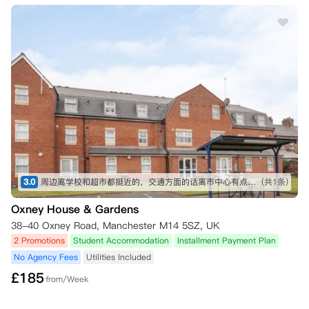
完成了基础课程，但随后申请入住公寓方并希望根据“第一年保证”取消
住宿，遗憾的是该保证不再适用，因为您已完成基础课程——因此您将视
为第二年学生。

No Visa No Pay：

如果您来自英国以外的地方，并且需要签证才能来英国学习，但您的签证
申请被拒绝，您可以取消合同，只要您的合同尚未开始。您需要提供以下
之一作为支持证据，并且取消不会产生罚款：

签证拒绝确认函；

无法获得大学录取确认函。

公寓方仍然需要您在您的在线公寓门户账户中提交取消请求，并附上相关
的支持证据。如果公寓方能根据这一条件解除您的合同，已支付的押金或
租金将全额退还。

如果您的租期已经开始且您已入住该房间，您将被收取50英镑，以支付
公寓方为替代租户准备房间的费用。
3.0
周边离学校和超市都挺近的，交通方面的话离市中心有点远，不过搭公交也很快就能到了。不满的一点是晚上经常有开摩托车炸街的，可能会有点吵。
(共1条)
Oxney House & Gardens
38-40 Oxney Road, Manchester M14 5SZ, UK
2 Promotions
Student Accommodation
Installment Payment Plan
No Agency Fees
Utilities Included
£
185
from/Week