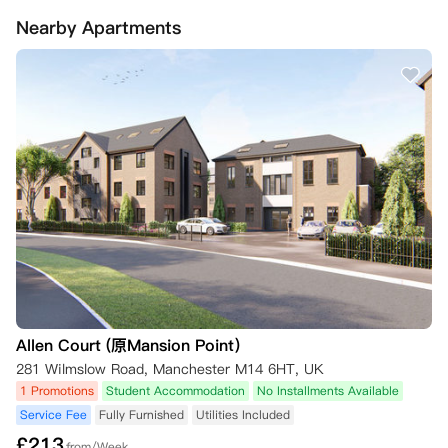
售团队会核实您的在线请求是否在3天冷静期内提交，如果符合要求，他
Nearby Apartments
们会告知您下一步的操作。

然而，如果您在2026年7月31日或之前签署了合同，但在超过3天冷静期
后请求取消，您将被绑定到合同中，直到找到合适的替代租户，并且合同
第9条关于替代住户的条款得到满足。替代住户将按照他们提交申请时网
站上显示的房间价格支付，而不是您合同中的价格。您仍然需要告知公寓
方您希望取消，因此，请在您的在线公寓门户账户中的“Your Request
s”选项卡下提交取消请求。销售团队会告知您下一步的操作。

如果您的租期已经开始且您已入住该房间，您将被收取50英镑，以支付
公寓方为替代租户准备房间的费用。

如果您在2026年8月1日或之后签署合同，您将立即被绑定到合同中，因
为在此日期及之后公寓方不再提供冷静期。除非找到合适的替代学生，并
且合同第9条关于替代住户的条款得到满足，否则您无法取消预订。替代
住户将按照他们提交申请时网站上显示的房间价格支付，而不是您合同中
的价格。

您仍然需要告知公寓方您希望取消，因此，请在您的在线公寓门户账户中
Allen Court (原Mansion Point）
的“Your Requests”选项卡下提交取消请求。公寓会审核您的取消请求，
并告知您下一步的操作。需要确认的是，您需要根据合同第9条寻找合适
281 Wilmslow Road, Manchester M14 6HT, UK
的替代住户。

1 Promotions
Student Accommodation
No Installments Available
如果您的租期已经开始且您已入住该房间，您将被收取50英镑，以支付
Service Fee
Fully Furnished
Utilities Included
公寓方为替代租户准备房间的费用。

£
213
只有在满足以下条件之一（并且您符合相关条件）时，您才会被解除合
from/Week