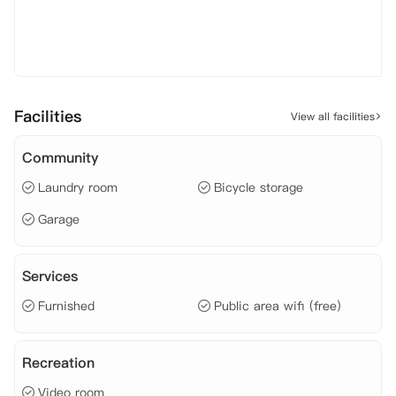
Facilities
View all facilities
Community
Laundry room
Bicycle storage
Garage
Services
Furnished
Public area wifi (free)
Recreation
Video room