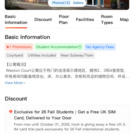
Photos(12)
Gallery
Basic
Floor
Room
Discount
Facilities
Map
Information
Plan
Types
Basic Information
1 Promotions
Student Accommodation
No Agency Fees
Courtyard
Utilities Included
Near Subway/Tram
【公寓概况】

 Weston Court公寓位于热门的法洛菲尔德地区，提供2、3和4室房型，
所有房间均配备梳妆台，床，办公桌衣，衣柜和充足的储物空间，并设有
共用厨房、浴室和休息区。公寓还配备了TV和许可证！

View More
 公寓配有停车场（适当收费）、免费自行车库，洗衣房，花园。不仅如
此，设安全视频门禁系统，可有效保证同学的安全。成熟的管理团队会耐
Discount
心解决入住时所遇到的困难。全包式租金，省去了后顾之忧。

 【地理位置】

Exclusive for 26 Fall Students｜Get a Free UK SIM
 University of Manchester: 公交约十五分钟。

Card, Delivered to Your Door
 Manchester Metropolitan University: 公交约二十分钟。

 公交站: 步行约两分钟。

From now until October 31, 2026, hooli is giving away a free UK S
IM card trial pack exclusively for 26 Fall international students.

 Sainsbury's超市: 步行约十一分钟。
