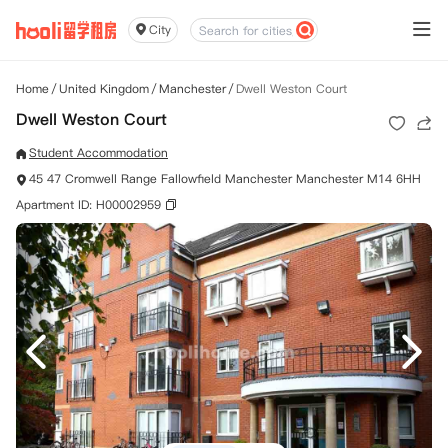
City
Home
/
United Kingdom
/
Manchester
/
Dwell Weston Court
Dwell Weston Court
Student Accommodation
45 47 Cromwell Range Fallowfield Manchester Manchester M14 6HH
Apartment ID: H00002959