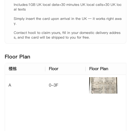
 Levenshulme火车站: 公交约十七分钟。

Includes:1GB UK local data+30 minutes UK local calls+30 UK loc
 【租金包含】

al texts

 家具、

Simply insert the card upon arrival in the UK — it works right awa
 水费、

y.

 电费、

 燃气费、

Contact hooli to claim yours, fill in your domestic delivery addres
 网费、

s, and the card will be shipped to you for free.
 财产保险。
Floor Plan
楼栋
Floor
Floor Plan
A
0-3F