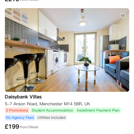
同：

如果您在冷静期内通过电子邮件通知公寓方希望取消，并且已在您的在线
公寓门户账户中提交取消请求，并且公寓方已接受您的取消请求；

如果找到合适的替代租户，并且合同第9条关于替代住户的条款得到满足
（替代住户将按照他们提交申请时网站上显示的房间价格支付，而不是您
合同中的价格）；

如果您与公寓方签订新合同，并且签署了新合同（如果适用，超过3天冷
静期）。

如果在您的合同开始日期之前找到合适的替代租户（并且合同第9条关于
替代住户的条款得到满足），一旦新租户签署合同并超过冷静期（如果适
用），公寓方将解除您的合同。

然而，如果在您的合同开始日期之后找到合适的替代租户（并且合同第9
条关于替代住户的条款得到满足），公寓方将从新租户合同开始之日起解
除您的合同。这意味着您需要为房间支付租金，直到新租户合同开始的日
期。

Daisybank Villas
需要确认的是，一旦找到合适的替代租户接管您的合同，在公寓方解除您
5-7 Anson Road, Manchester M14 5BR, UK
的合同之前，还需要完成一些步骤。这些步骤在合同第9条中有说明，公
2 Promotions
Student Accommodation
Installment Payment Plan
寓方也在下面列出了：

No Agency Fees
Utilities Included
已找到的替代租户被公寓方确认是合适的租户；

您已支付所有与转租相关的管理费用，以及在您的租期结束之前对房间的
£
199
from/Week
租金；
