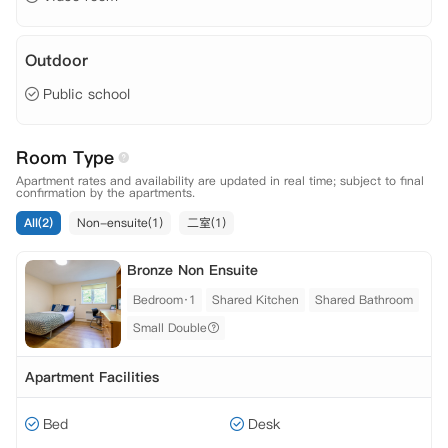
Outdoor
Public school
Room Type
Apartment rates and availability are updated in real time; subject to final
confirmation by the apartments.
All(2)
Non-ensuite(1)
二室(1)
Bronze Non Ensuite
Bedroom·1
Shared Kitchen
Shared Bathroom
Small Double
Apartment Facilities
Bed
Desk