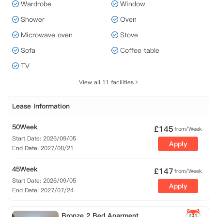
Wardrobe
Window
Shower
Oven
Microwave oven
Stove
Sofa
Coffee table
TV
View all 11 facilities
Lease Information
50Week
£
145
from/Week
Start Date: 2026/09/05
Apply
End Date: 2027/08/21
45Week
£
147
from/Week
Start Date: 2026/09/05
Apply
End Date: 2027/07/24
Bronze 2 Bed Aparment