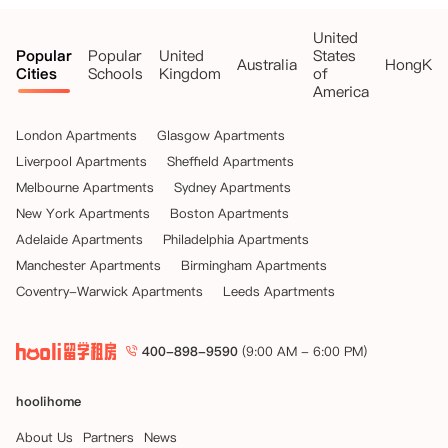
United
Popular
Popular
United
States
Australia
HongKo
Cities
Schools
Kingdom
of
America
London Apartments
Glasgow Apartments
Liverpool Apartments
Sheffield Apartments
Melbourne Apartments
Sydney Apartments
New York Apartments
Boston Apartments
Adelaide Apartments
Philadelphia Apartments
Manchester Apartments
Birmingham Apartments
Coventry-Warwick Apartments
Leeds Apartments
400-898-9590
(9:00 AM - 6:00 PM)
hoolihome
About Us
Partners
News