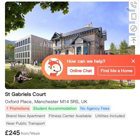
您已支付在租期结束时对公寓和房间检查所确认的合理费用；

新租户将按照他们提交申请时网站上显示的房间价格支付，而不是您合同
中的价格；

新租户已支付房间的任何押金和租金；

新租户与公寓方签署了租期等于您固定租期剩余时间的租赁协议；

新租户已提供所有必要的文件，包括担保人信息（如果适用）。

如果替代租户未签署租赁协议并未满足所有条件，您仍然需要承担房间的
全部租金，直到合同结束。

如果您的租期已经开始且您已入住该房间，您将被收取50英镑，以支付
公寓方为替代租户准备房间的费用。

How can we help?
Online Chat
Find Me a Home
特殊情况（不在上述条款范围内）：

No Place No Pay：

如果您是大学的第一年新生（仅适用于基础课程或本科一年级学生，具体
详情请见下文*），如果您未能达到入学课程的要求成绩，您可以解除合
St Gabriels Court
同，前提是公寓方在成绩公布后的48小时内收到取消请求和成绩证明
Oxford Place, Manchester M14 5RS, UK
（两者均需在您的在线公寓门户账户中提交）。

1 Promotions
Student Accommodation
No Agency Fees
您的成绩证明可以通过UCAS或您的学院/大学提供，证明上需要显示您
的全名和成绩结果。请在您的在线公寓门户账户中的“Your Requests”选
Brand New Apartment
Fitness Center Available
Utilities Included
项卡下提交取消请求，并附上成绩证明。如果公寓方能根据这一条件解除
Near Public Transport
您的合同，已支付的押金或租金将全额退还。

£
245
from/Week
*该条款适用于任何进入大学基础课程或本科一年级的学生。如果您已经