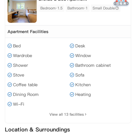
Bedroom·1.5
Bathroom·1
Small Double
Apartment Facilities
Bed
Desk
Wardrobe
Window
Shower
Bathroom cabinet
Stove
Sofa
Coffee table
Kitchen
Dining Room
Heating
Wi-Fi
View all 13 facilities
Location & Surroundings