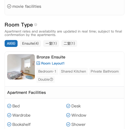
movie facilities
Room Type
Apartment rates and availability are updated in real time; subject to final
confirmation by the apartments.
All(6)
Ensuite(4)
一室(1)
二室(1)
Bronze Ensuite
Room Layout1
Bedroom·1
Shared Kitchen
Private Bathroom
Double
Apartment Facilities
Bed
Desk
Wardrobe
Window
Bookshelf
Shower