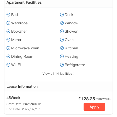
Apartment Facilities
Bed
Desk
Wardrobe
Window
Bookshelf
Shower
Mirror
Oven
Microwave oven
Kitchen
Dining Room
Heating
Wi-Fi
Refrigerator
View all 14 facilities
Lease Information
45Week
£
128.25
from/Week
Start Date: 2026/09/12
Apply
End Date: 2027/07/17