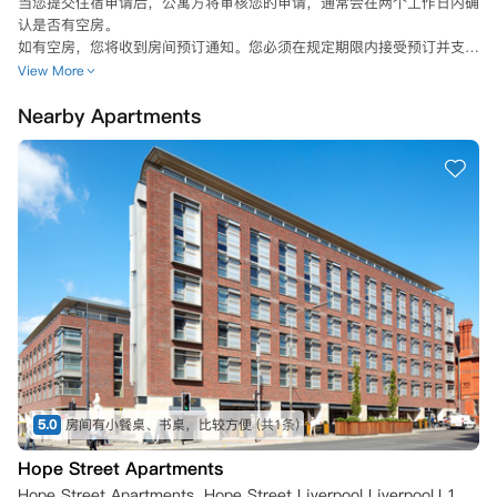
当您提交住宿申请后，公寓方将审核您的申请，通常会在两个工作日内确
认是否有空房。

如有空房，您将收到房间预订通知。您必须在规定期限内接受预订并支付
所需的预付租金：

View More
- 标准预订期为7个自然日

Nearby Apartments
- 高峰期（8月1日至9月1日）为24小时。

如果您未在规定时间内接受预订，则预订将失效，房间可能会提供给其他
申请人。

一旦您接受预订（接受是指您在线正式接受租赁协议之日）并支付预付租
金，预订即成为具有法律约束力的租赁协议。因此，您应确保在确认预订
前了解所有条款。

2. 冷静期

您可以在预订日期后的7个自然日内取消租赁协议，这段时间称为"初始
取消期"或“冷静期”。

如果您在初始取消期内取消预订，公寓方将全额退还您的预付租金。

3. 冷静期后的取消

如果您在冷静期结束后提出取消预订，您仍需承担租赁协议项下的租金，
直至找到替代租户并签订新的租赁协议。公寓方可以协助发布房间出租信
5.0
房间有小餐桌、书桌，比较方便
(共1条)
息；但是，公寓方没有义务确保找到替代租户。

Hope Street Apartments
任何替代租户都必须经房东批准，并且房间可以按当前市场价格重新出
租。

Hope Street Apartments, Hope Street Liverpool Liverpool,L1 9BR