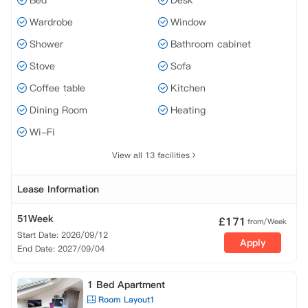
Bed
Desk
Wardrobe
Window
Shower
Bathroom cabinet
Stove
Sofa
Coffee table
Kitchen
Dining Room
Heating
Wi-Fi
View all 13 facilities
Lease Information
51Week
£
171
from/Week
Start Date: 2026/09/12
Apply
End Date: 2027/09/04
1 Bed Apartment
Room Layout1