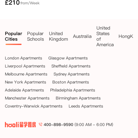
£
210
from/Week
United
Popular
Popular
United
States
Australia
HongKo
Cities
Schools
Kingdom
of
America
London Apartments
Glasgow Apartments
Liverpool Apartments
Sheffield Apartments
Melbourne Apartments
Sydney Apartments
New York Apartments
Boston Apartments
Adelaide Apartments
Philadelphia Apartments
Manchester Apartments
Birmingham Apartments
Coventry-Warwick Apartments
Leeds Apartments
400-898-9590
(9:00 AM - 6:00 PM)