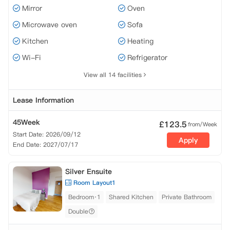
Mirror
Oven
Microwave oven
Sofa
Kitchen
Heating
Wi-Fi
Refrigerator
View all 14 facilities
Lease Information
45Week
£
123.5
from/Week
Start Date: 2026/09/12
Apply
End Date: 2027/07/17
Silver Ensuite
Room Layout1
Bedroom·1
Shared Kitchen
Private Bathroom
Double