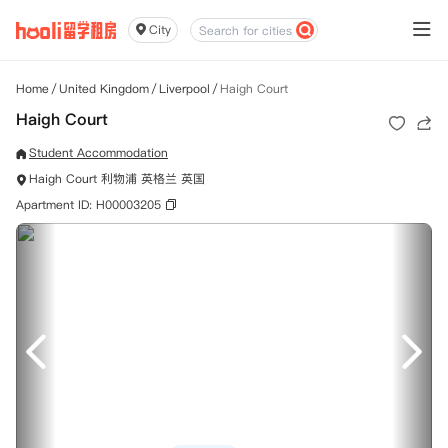
City
Home
/
United Kingdom
/
Liverpool
/
Haigh Court
Haigh Court
Student Accommodation
Haigh Court 利物浦 英格兰 英国
Apartment ID: H00003205