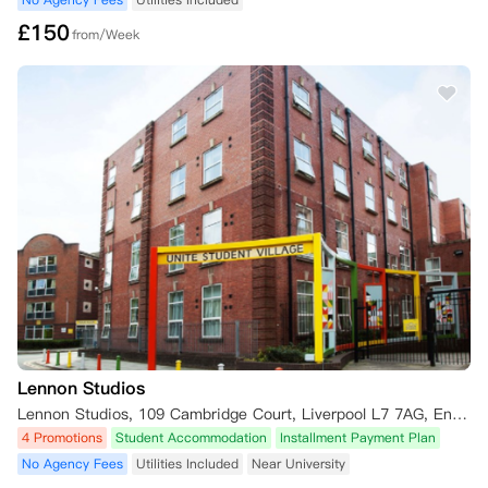
如果您需要英国学生签证，且在租约开始日期前申请被拒，您可以提交以
£
150
from/Week
下材料申请取消租约：

- 书面取消确认函

- 英国签证与移民局出具的拒签确认文件。

这些文件必须在收到拒签决定后的三个日历日内，且在9月20日之前提
交。

如果文件被接受，您的租约将被取消，预付租金将退还给您。

如果您的签证在租约开始后被拒签，您通常需要搬离住所，但仍需承担租
金支付责任，直至找到新的租客或任何适用的法定通知期结束。

7. 特殊或人道主义情况

如果租户遇到严重的个人情况，例如重大的医疗或福利问题，可以根据公
寓方的特殊情况审查流程提出申请。

申请必须以书面形式提交，并附上相应的证明材料，例如：

- 医疗文件

- 来自学生所在大学或支持服务机构的证明。

特殊情况审查小组将对个案进行审查，并将结果通知租户和担保人。

Lennon Studios
如果申请获得批准，租户仍可能需要支付至少四周的租金或剩余租期的租
金，以较长者为准。审查小组的决定为最终决定。
Lennon Studios, 109 Cambridge Court, Liverpool L7 7AG, England, UK
4 Promotions
Student Accommodation
Installment Payment Plan
No Agency Fees
Utilities Included
Near University