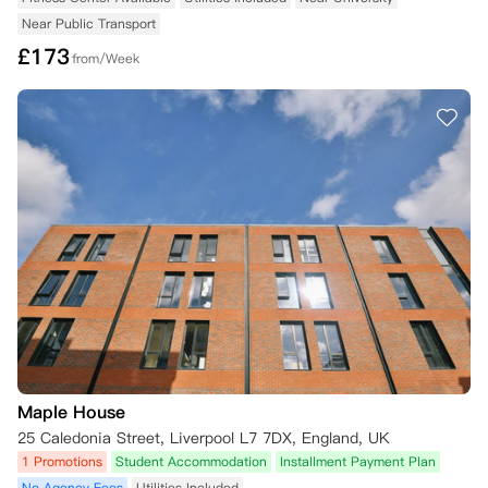
如果您提前退租：

Near Public Transport
- 房间必须保持清洁、无损坏，并可供他人看房；

- 您的押金将保留至租约到期日或新的租约开始

£
173
from/Week
5. 未达到规定的学业成绩

本科一年级和研究生一年级学生：

如果您是即将入学的一年级学生，但因未达到入学成绩要求而被大学撤回
录取通知，您可以申请解除租约。

为此，您必须提供：

- 书面取消申请确认函

- UCAS 或您所在大学出具的未录取证明。

这些信息必须在成绩公布后的三个日历日内提供，最迟不得晚于9月1
日。

如果获得批准，您的租赁协议将被取消，预付租金将在30天内退还。

成绩超出预期并被其他大学录取的学生也可根据此条款申请取消租约。

返校生：已完成至少一年学业的学生，​​如果因学业成绩而被大学取消录取
资格，也可申请取消租约。

学生必须在收到大学确认函后的三个日历日内提供相关证明文件。

Maple House
如申请获批，租约将被取消，预付租金将予以退还。如果租约已生效，您
25 Caledonia Street, Liverpool L7 7DX, England, UK
仍需承担租金支付义务，直至找到新的租客为止。

1 Promotions
Student Accommodation
Installment Payment Plan
6. 签证拒签（国际学生）

No Agency Fees
Utilities Included