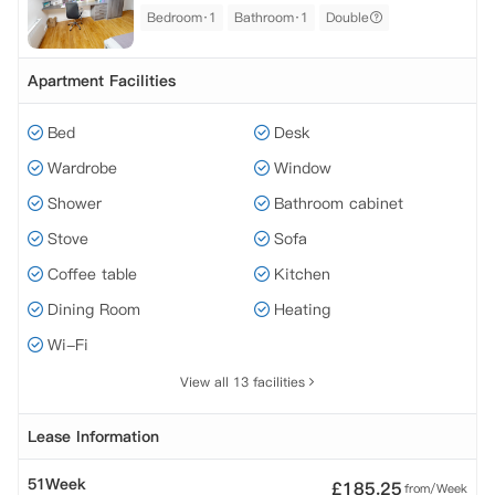
Bedroom·1
Bathroom·1
Double
Apartment Facilities
Bed
Desk
Wardrobe
Window
Shower
Bathroom cabinet
Stove
Sofa
Coffee table
Kitchen
Dining Room
Heating
Wi-Fi
View all 13 facilities
Lease Information
51Week
£
185.25
from/Week