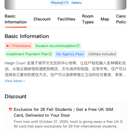
Photos(17)
Gallery
Basic
Room
Cancell
Discount
Facilities
Map
Information
Types
Policy
Basic Information
1 Promotions
Student Accommodation
Installment Payment Plan
No Agency Fees
Utilities Included
Haigh Court 坐落于城市文化区的中心地带，让住户轻松融入各种精彩活
动，从独立咖啡馆和酒吧到商店、文化场所和校园，应有尽有。住户可以
选择自己喜欢的居住方式。住户可以选择带独立卫浴的社交套房，享受共
享生活的同时拥有自己的私人空间；或者升级到独立公寓，享受更多独立
View More
空间，打造专属您的个性空间。

Discount
无论如何，Haigh Court 的设计都以轻松现代的学生生活为核心。所有费
用全包，合同简明易懂，并提供多种房型以满足不同预算需求，让住户在
Exclusive for 26 Fall Students｜Get a Free UK SIM
享受灵活的同时，无需为住宿操心。无论住户是想结识新朋友，还是专注
Card, Delivered to Your Door
于自己的学习生活，这里都能完美契合住户的需求。而且，所有生活设施
都近在咫尺，步行即可到达，让住户减少通勤时间，尽情享受精彩的大学
From now until October 31, 2026, hooli is giving away a free UK S
IM card trial pack exclusively for 26 Fall international students.

生活。