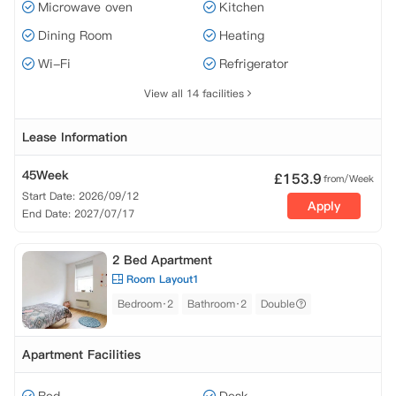
Microwave oven
Kitchen
Dining Room
Heating
Wi-Fi
Refrigerator
View all 14 facilities
Lease Information
45Week
£
153.9
from/Week
Start Date: 2026/09/12
Apply
End Date: 2027/07/17
2 Bed Apartment
Room Layout1
Bedroom·2
Bathroom·2
Double
Apartment Facilities