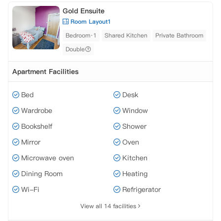
Gold Ensuite
Room Layout1
Bedroom·1
Shared Kitchen
Private Bathroom
Double
Apartment Facilities
Bed
Desk
Wardrobe
Window
Bookshelf
Shower
Mirror
Oven
Microwave oven
Kitchen
Dining Room
Heating
Wi-Fi
Refrigerator
View all 14 facilities