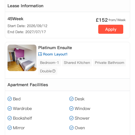
Lease Information
45Week
£
152
from/Week
Start Date: 2026/09/12
Apply
End Date: 2027/07/17
Platinum Ensuite
Room Layout1
Bedroom·1
Shared Kitchen
Private Bathroom
Double
Apartment Facilities
Bed
Desk
Wardrobe
Window
Bookshelf
Shower
Mirror
Oven