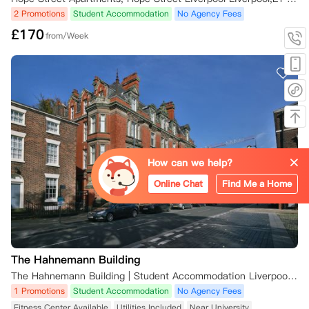
2 Promotions
Student Accommodation
No Agency Fees
一旦合适的替代租户签署了新的租赁协议并确认预订：

£
170
from/Week
- 您将解除租赁义务；

- 您的押金将退还，但需扣除标准费用；

- 将扣除 50 英镑的管理费，用于支付修改租赁协议的成本；

- 如果预付租金退还至非英国银行账户，可能需要支付20英镑的国际银
行手续费。

预付租金不可转让给其他租户或转至其他学年。您仍需承担租赁责任，直
至：

- 替代租户的冷静期结束，或

- 替代租户已入住。

How can we help?
如果替代租户在冷静期内取消租赁，您的责任将持续到找到另一位合适的
Online Chat
Find Me a Home
租户为止。

4. 入住后取消预订

如果您已领取钥匙或入住，通常情况下无法取消租约。您仍需支付租金，
直至：

- 租约到期日；

The Hahnemann Building
- 法律规定的法定通知期届满；

The Hahnemann Building | Student Accommodation Liverpool, 42 Hope St, Liverpool L1 9AJ, UK
- 找到新的租客并将房间重新出租。

1 Promotions
Student Accommodation
No Agency Fees
Fitness Center Available
Utilities Included
Near University