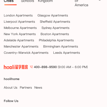
Cities
Schools
Kingdom
of
    此证明文件应在您收到官方确认后的72小时内提供给iQ学生公寓。在
America
此情况下，任何预订费（如已支付）和已付租金将退还给您。

London Apartments
Glasgow Apartments
•   推迟大学入学：如果您在租赁开始日期前选择将大学入学推迟到下个
学年，公寓将取消您的租赁协议并退还已支付的租金，前提是您至少在租
Liverpool Apartments
Sheffield Apartments
赁开始日期前一周提供以下信息：

Melbourne Apartments
Sydney Apartments
New York Apartments
Boston Apartments
    ◦   您提供的书面确认，说明因将大学入学推迟到下个学年而希望取消
Adelaide Apartments
Philadelphia Apartments
预订；以及

Manchester Apartments
Birmingham Apartments
    ◦   来自大学或UCAS的确认推迟入学的书面证明。

Coventry-Warwick Apartments
Leeds Apartments
    在此情况下，任何预订费（如已支付）将作为取消费被保留。

400-898-9590
(9:00 AM - 6:00 PM)
四、 领取钥匙后或租赁开始后取消 – 租约接管

一旦您领取了钥匙或租赁开始日期已过，解除租赁协议的唯一方法是找到
一位愿意承担租赁协议下全部合同义务的替代租客。如果您希望提前结束
hoolihome
租期并找到了替代租客，公寓将根据合理性考虑终止您的租期并与新住户
About Us
Partners
News
签订替代租约（“租约接管”）。公寓仅考虑在您的租赁开始日期后一个
月至租赁结束日期前两个月期间内（“允许期限”）提出的租约接管申
请。

Follow Us