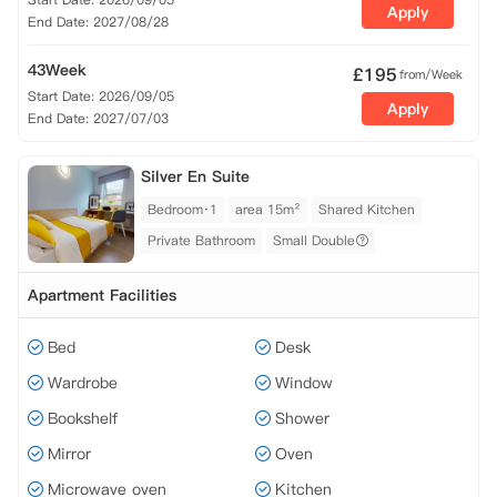
Apply
End Date: 2027/08/28
43Week
£
195
from/Week
Start Date: 2026/09/05
Apply
End Date: 2027/07/03
Silver En Suite
Bedroom·1
area 15m²
Shared Kitchen
Private Bathroom
Small Double
Apartment Facilities
Bed
Desk
Wardrobe
Window
Bookshelf
Shower
Mirror
Oven
Microwave oven
Kitchen