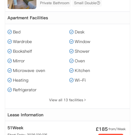
Private Bathroom
Small Double
Apartment Facilities
Bed
Desk
Wardrobe
Window
Bookshelf
Shower
Mirror
Oven
Microwave oven
Kitchen
Heating
Wi-Fi
Refrigerator
View all 13 facilities
Lease Information
51Week
£
185
from/Week
Start Date: 2026/09/05