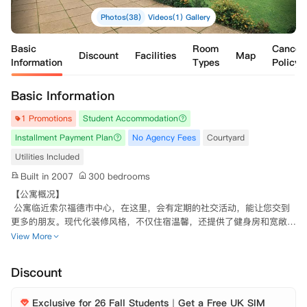
Photos(38)
Videos(1)
Gallery
Basic
Room
Cancell
Discount
Facilities
Map
Information
Types
Policy
Basic Information
1 Promotions
Student Accommodation
Installment Payment Plan
No Agency Fees
Courtyard
Utilities Included
Built in 2007
300 bedrooms
【公寓概况】

 公寓临近索尔福德市中心，在这里，会有定期的社交活动，能让您交到
更多的朋友。现代化装修风格，不仅住宿温馨，还提供了健身房和宽敞的
公共社交空间，为您和的学生生活打下良好的基础。
View More
Discount
Exclusive for 26 Fall Students｜Get a Free UK SIM