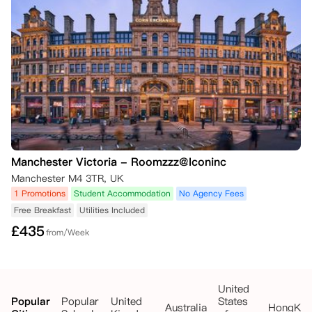
    ◦   您提供的书面确认，说明由于未达到首选大学要求的成绩或成绩超
出预期而希望取消预订；以及

    ◦   来自大学或UCAS的书面证明，证实您的录取被拒/您被新大学录
取。

    此信息必须在考试成绩公布后的72小时内提供给公寓，方有资格获得
预订费退款（如已支付）。在此情况下，任何预订费（如已支付）和已付
租金将退还给您。若未能在考试成绩公布后72小时内提供信息，任何预
订费（如已支付）将作为取消费被保留。

Manchester Victoria - Roomzzz@Iconinc
    请注意，如果您将在iQ学生公寓有物业的城市就读另一所大学，公寓
Manchester M4 3TR, UK
的团队很乐意为您寻找合适的住宿。在这种情况下，任何预订费和已付租
金可能会转移到您的新预订中。

1 Promotions
Student Accommodation
No Agency Fees
Free Breakfast
Utilities Included
•   未能获得英国签证：如果您在租赁开始日期前未能获得英国签证，公
£
435
from/Week
寓将取消您的租赁协议并退还已支付的租金，前提是您提供以下信息：

    ◦   您提供的希望取消预订的书面确认；以及

United
    ◦   证明签证被拒的官方证明文件。

Popular
Popular
United
States
Australia
HongKo