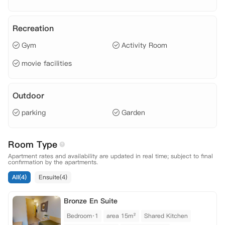
Recreation
Gym
Activity Room
movie facilities
Outdoor
parking
Garden
Room Type
Apartment rates and availability are updated in real time; subject to final
confirmation by the apartments.
All(4)
Ensuite(4)
Bronze En Suite
Bedroom·1
area 15m²
Shared Kitchen