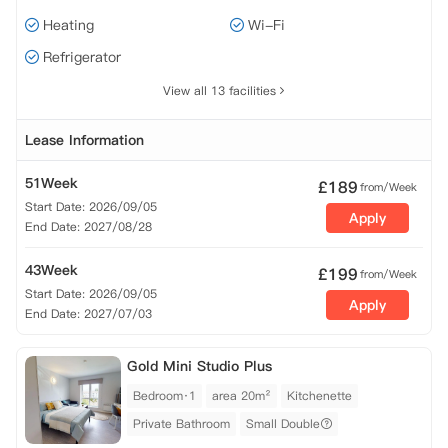
Heating
Wi-Fi
Refrigerator
View all 13 facilities
Lease Information
51Week
£
189
from/Week
Start Date: 2026/09/05
Apply
End Date: 2027/08/28
43Week
£
199
from/Week
Start Date: 2026/09/05
Apply
End Date: 2027/07/03
Gold Mini Studio Plus
Bedroom·1
area 20m²
Kitchenette
Private Bathroom
Small Double