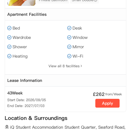
Apartment Facilities
Bed
Desk
Wardrobe
Window
Shower
Mirror
Heating
Wi-Fi
View all 8 facilities
Lease Information
43Week
£
262
from/Week
Start Date: 2026/09/05
Apply
End Date: 2027/07/03
Location & Surroundings
iQ Student Accommodation Student Quarter, Seaford Road,