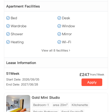
Apartment Facilities
Bed
Desk
Wardrobe
Window
Shower
Mirror
Heating
Wi-Fi
View all 8 facilities
Lease Information
51Week
£
247
from/Week
Start Date: 2026/09/05
Apply
End Date: 2027/08/28
Gold Mini Studio
Bedroom·1
area 20m²
Kitchenette
Private Bathroom
Small Double