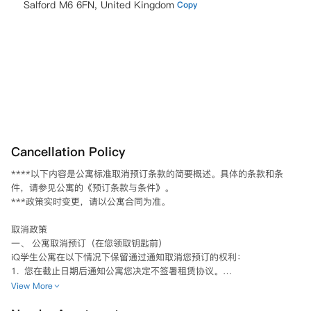
Salford M6 6FN, United Kingdom
Copy
Cancellation Policy
****以下内容是公寓标准取消预订条款的简要概述。具体的条款和条
件，请参见公寓的《预订条款与条件》。

***政策实时变更，请以公寓合同为准。

取消政策

一、 公寓取消预订（在您领取钥匙前）

iQ学生公寓在以下情况下保留通过通知取消您预订的权利：

1.  您在截止日期后通知公寓您决定不签署租赁协议。

2.  公寓在截止日期前采取所有合理步骤以签署租赁协议，而您未能完
View More
成，例如未能及时完成您的申请或提供担保人信息（如适用）及证明文