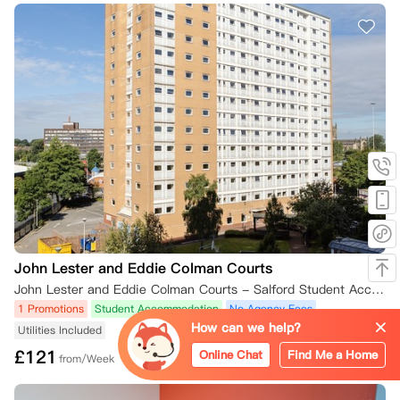
如果您的预订在此类情况下被取消，您已支付的任何预订费将被iQ保留。

二、 您取消预订（在领取钥匙前或租赁开始日期前）

•   未签订租赁协议：如果您未签订租赁协议，且截止日期已过，您希望
取消预订，则您已支付的任何预订费（如果您已支付）将被iQ保留。

•   已签订租赁协议：如果您已签订租赁协议并希望取消预订，您仍需承
担租赁协议规定的合同义务。除非您能提供证据证明您符合以下任一条
件，且尚未领取钥匙，或您的租赁开始日期尚未开始，并在下述规定时限
内提供所需证明，否则您不得取消预订：

    1.  您在8月1日之前通知公寓您打算取消预订；或者，如果您的租赁开
始日期不在九月，则至少在您的租赁开始日期前28天通知；

    2.  您的英国签证申请被拒；

John Lester and Eddie Colman Courts
    3.  您未获得首选大学录取所需的资格；或

John Lester and Eddie Colman Courts - Salford Student Accommodation, Meyrick Road, Salford M6 5HE, UK
    4.  您推迟入学。

1 Promotions
Student Accommodation
No Agency Fees
How can we help?
Utilities Included
若根据本条款提供令公寓合理满意的证明，您将有权取消预订，并且自取
消之日起，您将无需承担租赁协议规定的合同义务。

£
121
Online Chat
Find Me a Home
from/Week
所有取消通知必须通过iQ应用程序或在线居民门户中您iQ账户内的“取消