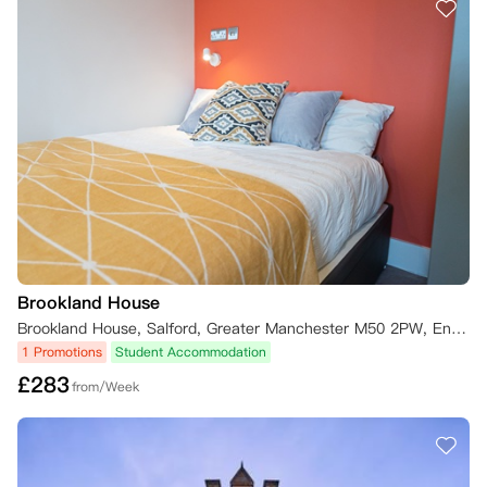
我的预订”按钮提交，或发送电子邮件至 Hello@iqstudentaccommodati
on.com。

如果取消原因不属于上述列出的四种情况之一（例如，您改变了主意、预
订了其他住宿、自愿撤回大学入学申请等），您仍需承担全部合同租金，
除非并且直到为您的住宿找到替代租客。您有责任寻找符合条件的替代租
客，但现场工作人员将尽可能提供协助。

如果您希望取消预订并找到了替代租客，经公寓同意，您将可免除租赁协
议规定的合同义务。一旦新的替代租客签署了他们的租赁协议并支付了应
付租金，您多付的租金将在28天内退还给您。请注意，所有租约均于周
六开始；因此，相关现场团队将确认您根据租赁协议解除合同义务的正式
日期。

Brookland House
三、 您取消预订所需的证明材料

Brookland House, Salford, Greater Manchester M50 2PW, England, UK
1 Promotions
Student Accommodation
•   在8月1日前或租赁开始日期前至少28天通知：只需按上述方式通知公
寓，无需额外证明。您的预订费（如已支付）将作为取消费被保留。

£
283
from/Week
•   未能被首选大学录取：如果您未能获得所需资格并未被您申报的首选
大学录取，或者因为成绩超出预期而选择就读其他大学，您可以取消租赁
协议，公寓将退还任何预订费（如已支付）和已支付的租金，前提是您在
规定时限内提供以下信息：
