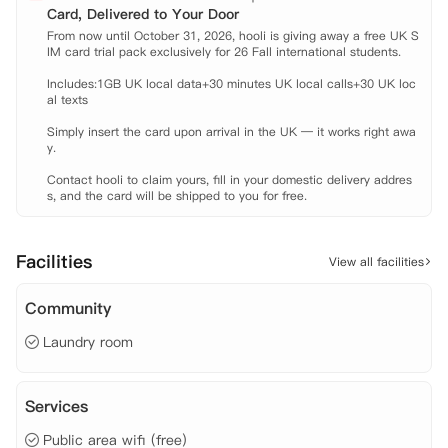
Card, Delivered to Your Door
From now until October 31, 2026, hooli is giving away a free UK S
IM card trial pack exclusively for 26 Fall international students.

Includes:1GB UK local data+30 minutes UK local calls+30 UK loc
al texts

Simply insert the card upon arrival in the UK — it works right awa
y.

Contact hooli to claim yours, fill in your domestic delivery addres
s, and the card will be shipped to you for free.
Facilities
View all facilities
Community
Laundry room
Services
Public area wifi (free)