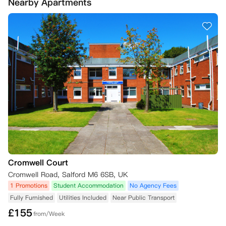
Nearby Apartments
件。

3.  您向公寓提供相关虚假或误导性信息。

4.  因《2014年移民法》（因移民身份被取消资格的人员）禁止公寓与您
签订租赁协议。若因此原因取消您的预订，自取消之日起，您将无需承担
租赁协议规定的合同义务，无论您是否已签署该协议。

5. 公寓在进行筛查搜索后，确定您或您的担保人（如适用）出现在制裁
名单和/或执法数据库中。

6.  您或您的担保人（如适用）未能配合任何筛查搜索附加信息请求。

7.  您未能支付任何到期款项（包括但不限于您的第一笔租金分期付款、
任何往年租金或损坏赔偿金）；及/或

8.  您违反了本租赁协议或与公寓签订的先前任何租赁协议。

公寓也可基于上述任何原因终止您的租赁协议，详见租赁协议本身第2.4
条。对于2026/27学年的预订，如果根据适用法律明确要求或适合您这
样做，公寓可能还要求您签订另一种形式的租赁协议，详见租赁协议第2.
4(v)条。

Cromwell Court
如果您已签订租赁协议，但随后在租赁开始日期后的2周内未能领取钥
Cromwell Road, Salford M6 6SB, UK
匙，iQ学生公寓保留以下权利：(a) 取消您的预订并终止租赁协议；(b) 重
1 Promotions
Student Accommodation
No Agency Fees
新出租您的房间。在此情况下，您支付的任何租金（包括任何已分配用于
Fully Furnished
Utilities Included
Near Public Transport
首次租金支付的预订费）将不予退还，以弥补因房间空置对公寓造成的任
£
155
何损失。本条规定优先于租赁协议中的任何规定。

from/Week