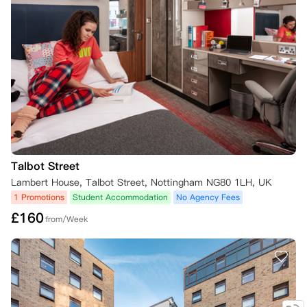
金，预订即成为具有法律约束力的租赁协议。因此，您应确保在确认预订
前了解所有条款。

2. 冷静期

您可以在预订日期后的7个自然日内取消租赁协议，这段时间称为"初始
取消期"或“冷静期”。

如果您在初始取消期内取消预订，公寓方将全额退还您的预付租金。

3. 冷静期后的取消

如果您在冷静期结束后提出取消预订，您仍需承担租赁协议项下的租金，
直至找到替代租户并签订新的租赁协议。公寓方可以协助发布房间出租信
息；但是，公寓方没有义务确保找到替代租户。

Talbot Street
任何替代租户都必须经房东批准，并且房间可以按当前市场价格重新出
租。

Lambert House, Talbot Street, Nottingham NG80 1LH, UK
1 Promotions
Student Accommodation
No Agency Fees
一旦合适的替代租户签署了新的租赁协议并确认预订：

£
160
from/Week
- 您将解除租赁义务；

- 您的押金将退还，但需扣除标准费用；

- 将扣除 50 英镑的管理费，用于支付修改租赁协议的成本；

- 如果预付租金退还至非英国银行账户，可能需要支付20英镑的国际银
行手续费。

预付租金不可转让给其他租户或转至其他学年。您仍需承担租赁责任，直