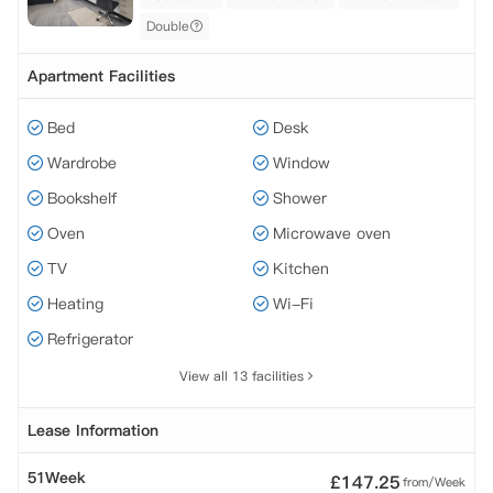
Double
Apartment Facilities
Bed
Desk
Wardrobe
Window
Bookshelf
Shower
Oven
Microwave oven
TV
Kitchen
Heating
Wi-Fi
Refrigerator
View all 13 facilities
Lease Information
51Week
£
147.25
from/Week