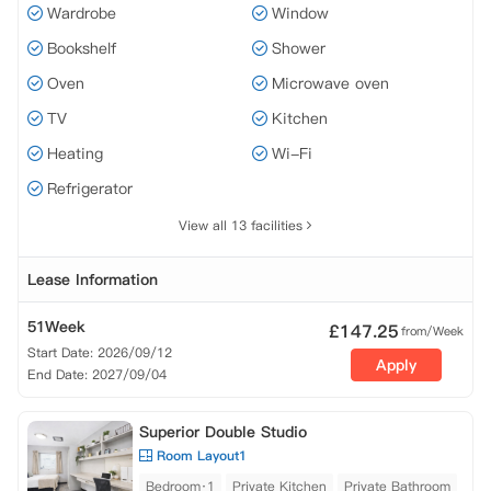
Wardrobe
Window
Bookshelf
Shower
Oven
Microwave oven
TV
Kitchen
Heating
Wi-Fi
Refrigerator
View all 13 facilities
Lease Information
51Week
£
147.25
from/Week
Start Date: 2026/09/12
Apply
End Date: 2027/09/04
Superior Double Studio
Room Layout1
Bedroom·1
Private Kitchen
Private Bathroom