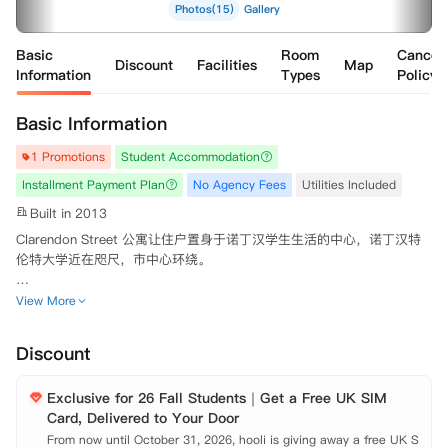
Photos(15)
Gallery
Basic
Room
Cancell
Discount
Facilities
Map
Information
Types
Policy
Basic Information
1 Promotions
Student Accommodation
Installment Payment Plan
No Agency Fees
Utilities Included
Built in 2013
Clarendon Street 公寓让住户置身于诺丁汉学生生活的中心，诺丁汉特
伦特大学近在咫尺，市中心环绕。

这里提供简单便捷的单间公寓生活，提供多种私人单间公寓，让住户拥有
View More
自己的浴室、自己的空间以及独立学生生活所需的一切设施。

Discount
公寓内部设施齐全，包括全包水电费、WiFi、自习室、联合办公空间、公
共休息室和自助洗衣房，让住户从一开始就能享受轻松的日常生活。

Exclusive for 26 Fall Students｜Get a Free UK SIM
Card, Delivered to Your Door
走出家门，住户就身处咖啡馆、商店、餐厅、文化场所、夜生活场所和交
通枢纽附近，方便住户去上课、与朋友见面或探索城市。

From now until October 31, 2026, hooli is giving away a free UK S