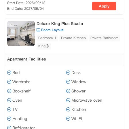
Start Date: 2026/09/12
Apply
End Date: 2027/09/04
Deluxe King Plus Studio
Room Layout1
Bedroom·1
Private Kitchen
Private Bathroom
King
Apartment Facilities
Bed
Desk
Wardrobe
Window
Bookshelf
Shower
Oven
Microwave oven
TV
Kitchen
Heating
Wi-Fi
Refrigerator