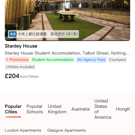
7. 特殊或人道主义情况

如果租户遇到严重的个人情况，例如重大的医疗或福利问题，可以根据公
寓方的特殊情况审查流程提出申请。

申请必须以书面形式提交，并附上相应的证明材料，例如：

4.0
大体上都比较满意，房间还行
(共1条)
- 医疗文件

- 来自学生所在大学或支持服务机构的证明。

Stanley House
特殊情况审查小组将对个案进行审查，并将结果通知租户和担保人。

Stanley House Student Accomodation, Talbot Street, Nottingham NG1 5GL, UK
如果申请获得批准，租户仍可能需要支付至少四周的租金或剩余租期的租
金，以较长者为准。审查小组的决定为最终决定。
1 Promotions
Student Accommodation
No Agency Fees
Courtyard
Utilities Included
£
204
from/Week
United
Popular
Popular
United
States
Australia
HongKo
Cities
Schools
Kingdom
of
America
London Apartments
Glasgow Apartments