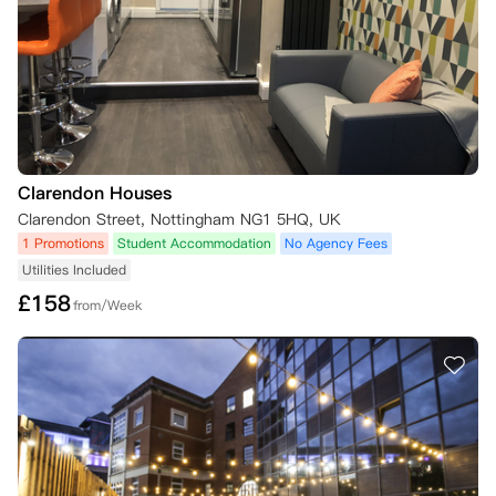
- 书面取消申请确认函

- UCAS 或您所在大学出具的未录取证明。

这些信息必须在成绩公布后的三个日历日内提供，最迟不得晚于9月1
日。

如果获得批准，您的租赁协议将被取消，预付租金将在30天内退还。

成绩超出预期并被其他大学录取的学生也可根据此条款申请取消租约。

返校生：已完成至少一年学业的学生，​​如果因学业成绩而被大学取消录取
资格，也可申请取消租约。

Clarendon Houses
学生必须在收到大学确认函后的三个日历日内提供相关证明文件。

Clarendon Street, Nottingham NG1 5HQ, UK
如申请获批，租约将被取消，预付租金将予以退还。如果租约已生效，您
1 Promotions
Student Accommodation
No Agency Fees
仍需承担租金支付义务，直至找到新的租客为止。

Utilities Included
6. 签证拒签（国际学生）

£
158
from/Week
如果您需要英国学生签证，且在租约开始日期前申请被拒，您可以提交以
下材料申请取消租约：

- 书面取消确认函

- 英国签证与移民局出具的拒签确认文件。

这些文件必须在收到拒签决定后的三个日历日内，且在9月20日之前提
交。

如果文件被接受，您的租约将被取消，预付租金将退还给您。

如果您的签证在租约开始后被拒签，您通常需要搬离住所，但仍需承担租
金支付责任，直至找到新的租客或任何适用的法定通知期结束。
