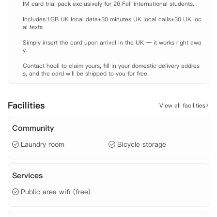
IM card trial pack exclusively for 26 Fall international students.

Clarendon Street 公寓私密、实用且地理位置优越，是诺丁汉近在咫尺
Includes:1GB UK local data+30 minutes UK local calls+30 UK loc
的学生的理想之选。
al texts

Simply insert the card upon arrival in the UK — it works right awa
y.

Contact hooli to claim yours, fill in your domestic delivery addres
s, and the card will be shipped to you for free.
Facilities
View all facilities
Community
Laundry room
Bicycle storage
Services
Public area wifi (free)