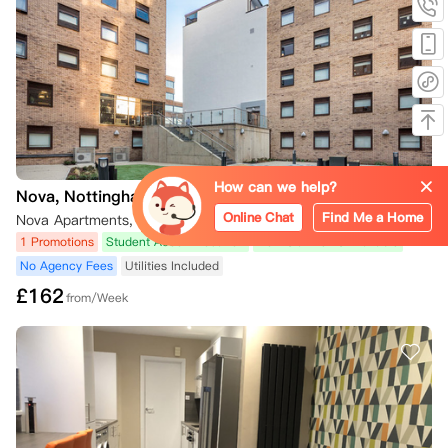
至：

- 替代租户的冷静期结束，或

- 替代租户已入住。

如果替代租户在冷静期内取消租赁，您的责任将持续到找到另一位合适的
租户为止。

4. 入住后取消预订

如果您已领取钥匙或入住，通常情况下无法取消租约。您仍需支付租金，
直至：

How can we help?
- 租约到期日；

Nova, Nottingham
- 法律规定的法定通知期届满；

Online Chat
Find Me a Home
Nova Apartments, 67 Talbot St Nottingham Nottingham,NG1 5HD
- 找到新的租客并将房间重新出租。

1 Promotions
Student Accommodation
No Installments Available
No Agency Fees
Utilities Included
如果您提前退租：

£
162
- 房间必须保持清洁、无损坏，并可供他人看房；

from/Week
- 您的押金将保留至租约到期日或新的租约开始

5. 未达到规定的学业成绩

本科一年级和研究生一年级学生：

如果您是即将入学的一年级学生，但因未达到入学成绩要求而被大学撤回
录取通知，您可以申请解除租约。

为此，您必须提供：
