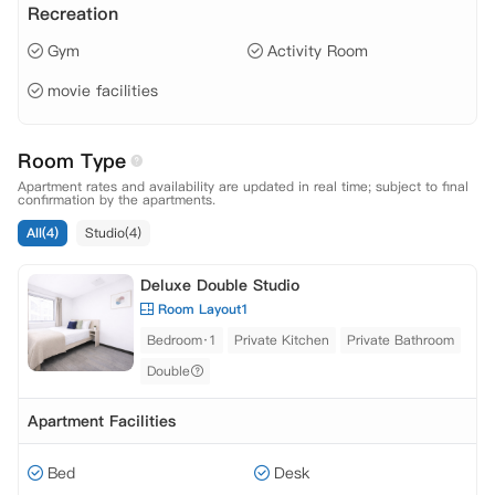
Recreation
Gym
Activity Room
movie facilities
Room Type
Apartment rates and availability are updated in real time; subject to final
confirmation by the apartments.
All(4)
Studio(4)
Deluxe Double Studio
Room Layout1
Bedroom·1
Private Kitchen
Private Bathroom
Double
Apartment Facilities
Bed
Desk