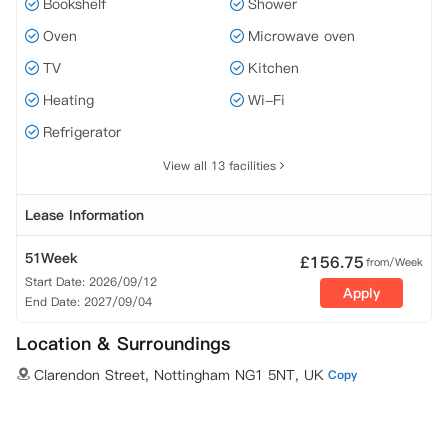
Bookshelf
Shower
Oven
Microwave oven
TV
Kitchen
Heating
Wi-Fi
Refrigerator
View all 13 facilities
Lease Information
51Week
£
156.75
from/Week
Start Date: 2026/09/12
Apply
End Date: 2027/09/04
Location & Surroundings
Clarendon Street, Nottingham NG1 5NT, UK
Copy