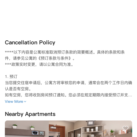
Cancellation Policy
****以下内容是公寓标准取消预订条款的简要概述。具体的条款和条
件，请参见公寓的《预订条款与条件》。

***政策实时变更，请以公寓合同为准。

1. 预订

当您提交住宿申请后，公寓方将审核您的申请，通常会在两个工作日内确
认是否有空房。

如有空房，您将收到房间预订通知。您必须在规定期限内接受预订并支付
所需的预付租金：

View More
- 标准预订期为7个自然日

Nearby Apartments
- 高峰期（8月1日至9月1日）为24小时。

如果您未在规定时间内接受预订，则预订将失效，房间可能会提供给其他
申请人。

一旦您接受预订（接受是指您在线正式接受租赁协议之日）并支付预付租