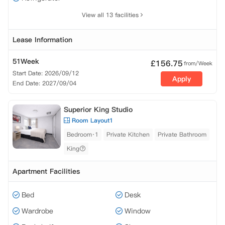
View all 13 facilities
Lease Information
51Week
£
156.75
from/Week
Start Date: 2026/09/12
Apply
End Date: 2027/09/04
Superior King Studio
Room Layout1
Bedroom·1
Private Kitchen
Private Bathroom
King
Apartment Facilities
Bed
Desk
Wardrobe
Window