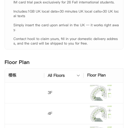
IM card trial pack exclusively for 26 Fall international students.

冬季为您保暖。整栋公寓都覆盖75MB高速网络WIFI，使您随时随地可以
拿出电脑在网上冲浪。此外，所有房间都配备了齐全的家具、学习区以及
Includes:1GB UK local data+30 minutes UK local calls+30 UK loc
充足的储物空间，可以根据自己的喜好选择共享厨房还是独立厨房的房
al texts

间。公寓的多室套房可容纳3/6/7/9/10甚至11人居住在一个套间内，
Simply insert the card upon arrival in the UK — it works right awa
非常适合结交朋友。Penthouse Studio和Luxury Studio单人独立套房位
y.

于公寓顶层，不仅可以拥有自己的私人厨房，还可以欣赏伦敦惊人景色。

 Westminster BridgeWestminster Bridge拥有一系列令人印象深刻的设
Contact hooli to claim yours, fill in your domestic delivery addres
施，包括自习室、电影室、公共休闲区等等。在Lower Ground拥有独家
s, and the card will be shipped to you for free.
俱乐部，包含健身房、游泳池、桑拿房和瑜伽练习室。其中，健身房拥有
最新的Cybex跑步机、踏步机、横卧自行车等设备。在一楼的接待区也是
一个很好的社交场所，热情的管理团队会耐心为你解决任何入住时遇到的
Floor Plan
问题。

 【地理位置】

楼栋
Floor Plan
All Floors
 King's College London: 公交约七分钟，步行约二十分钟。

 UCL: 地铁约二十一分钟。

 Central Saint Martins: 地铁约三十分钟。

3F
 Imperial College London: 地铁约二十六分钟。

 公交站: 步行约四分钟。

 Lambeth North地铁站: 步行约五分钟。

 【房租包含】

4F
 家具

 水费
