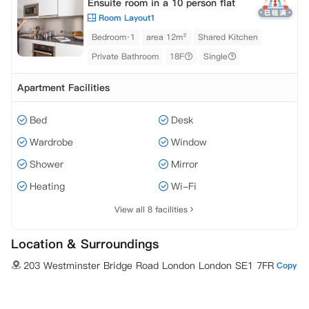
Ensuite room in a 10 person flat
Room Layout1
Bedroom·1
area 12m²
Shared Kitchen
Private Bathroom
18F
Single
Apartment Facilities
Bed
Desk
Wardrobe
Window
Shower
Mirror
Heating
Wi-Fi
View all 8 facilities
Location & Surroundings
203 Westminster Bridge Road London London SE1 7FR
Copy