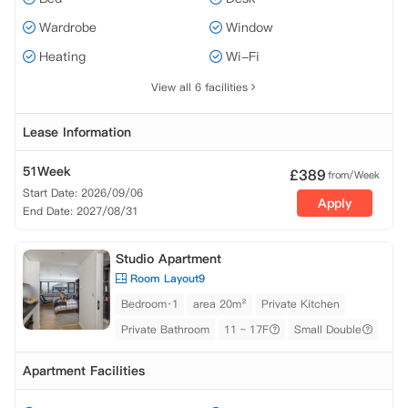
Wardrobe
Window
Heating
Wi-Fi
View all 6 facilities
Lease Information
51Week
£
389
from/Week
Start Date: 2026/09/06
Apply
End Date: 2027/08/31
Studio Apartment
Room Layout9
Bedroom·1
area 20m²
Private Kitchen
Private Bathroom
11 ~ 17F
Small Double
Apartment Facilities