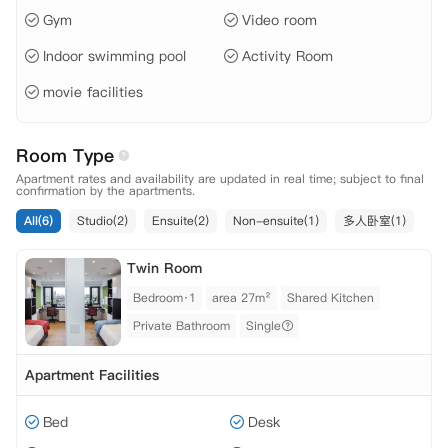
11F
Gym
Video room
Indoor swimming pool
Activity Room
12F
movie facilities
Room Type
13F
Apartment rates and availability are updated in real time; subject to final
confirmation by the apartments.
All(6)
Studio(2)
Ensuite(2)
Non-ensuite(1)
多人卧室(1)
14F
Twin Room
Bedroom·1
area 27m²
Shared Kitchen
15F
Private Bathroom
Single
Apartment Facilities
16F
Bed
Desk