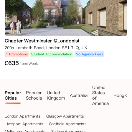
Chapter Westminster @Londonist
200a Lambeth Road, London SE1 7LQ, UK
1 Promotions
Student Accommodation
No Agency Fees
£
635
from/Week
United
Popular
Popular
United
States
Australia
HongKo
Cities
Schools
Kingdom
of
America
London Apartments
Glasgow Apartments
Liverpool Apartments
Sheffield Apartments
Melbourne Apartments
Sydney Apartments