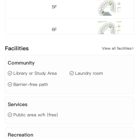
 电费

5F
 网费
6F
Facilities
View all facilities
7F
Community
Library or Study Area
Laundry room
8F
Barrier-free path
9F
Services
Public area wifi (free)
10F
Recreation