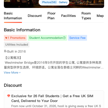
Photos(56)
Gallery
Basic
Floor
Room
Discount
Facilities
Map
Information
Plan
Types
Basic Information
1 Promotions
Student Accommodation
Service Fee
Utilities Included
Built in 2016
【公寓概况】

 Westminster Bridge是2016年9月开放的学生公寓, 公寓提供多种高质
量房型供学生选择，环境舒适。公寓坐落在泰晤士河畔的Westminster B
ridge以东，风景优美，地理位置优越，可欣赏到伦敦眼、大本钟等伦敦
View More
著名建筑。出门即可步行到达议会大厦、伦敦眼。周边的生活配套设施十
分完善，市中心的绝佳地理位置使公寓周围分布了伦敦最好的店铺、餐厅
Discount
和最近的重要交通站点。

 Westminster Bridge创新多样的房型选择也意味着可以满足所有同学的
Exclusive for 26 Fall Students｜Get a Free UK SIM
需求和预算，然而，无论您选择哪一种房间，都可以确保拥有高标准的入
Card, Delivered to Your Door
住体验。所有的床都配有一个高品质的记忆棉床垫，可以让您拥有高质量
睡眠。每个房间都配有豪华的地暖设备，由房间内的独立恒温器控制，在
From now until October 31, 2026, hooli is giving away a free UK S