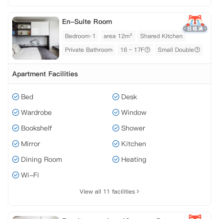
En-Suite Room
Bedroom·1
area 12m²
Shared Kitchen
Private Bathroom
16 ~ 17F
Small Double
Apartment Facilities
Bed
Desk
Wardrobe
Window
Bookshelf
Shower
Mirror
Kitchen
Dining Room
Heating
Wi-Fi
View all 11 facilities