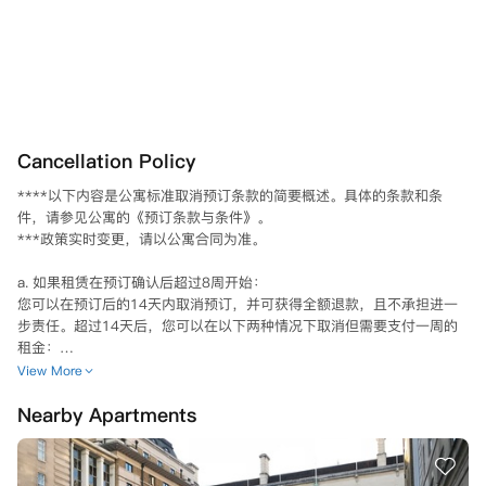
Cancellation Policy
****以下内容是公寓标准取消预订条款的简要概述。具体的条款和条
件，请参见公寓的《预订条款与条件》。

***政策实时变更，请以公寓合同为准。

a. 如果租赁在预订确认后超过8周开始：

您可以在预订后的14天内取消预订，并可获得全额退款，且不承担进一
步责任。超过14天后，您可以在以下两种情况下取消但需要支付一周的
租金：

1) 如果您未能获得进入英国的签证，并能向公寓提供证明，截止日期为
View More
 8 月 20 日；

Nearby Apartments
2) 如果找到符合全部租期负债的合适替代租户，由公寓方自行决定（请
注意——您需自行提供合适的替代租户）。

b. 如果租赁在预订确认后8周内开始：
