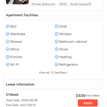
Private Bathroom
18F
Small Double
Apartment Facilities
Bed
Desk
Wardrobe
Window
Shower
Bathroom cabinet
Mirror
Stove
Kitchen
Heating
Wi-Fi
Refrigerator
View all 12 facilities
Lease Information
51Week
£
639
from/Week
Start Date: 2026/09/06
Apply
End Date: 2027/08/31