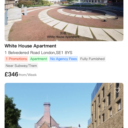
White House Apartment
1 Belvedered Road London,SE1 8YS
1 Promotions
Apartment
No Agency Fees
Fully Furnished
Near Subway/Tram
£
346
from/Week