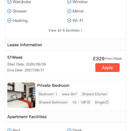
17F
Wardrobe
Window
Shower
Mirror
Heating
Wi-Fi
18F
View all 8 facilities
Lease Information
51Week
£
329
from/Week
Start Date: 2026/09/06
Apply
End Date: 2027/08/31
Private Bedroom
Bedroom·1
area 9m²
Shared Kitchen
Shared Bathroom
16 ~ 18F
Single
Apartment Facilities
Bed
Desk