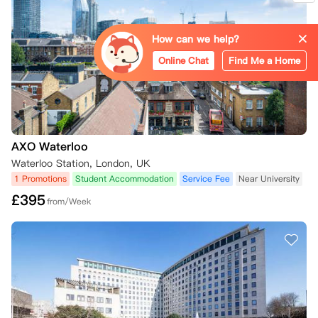
How can we help?
Online Chat
Find Me a Home
AXO Waterloo
Waterloo Station, London, UK
1 Promotions
Student Accommodation
Service Fee
Near University
£
395
from/Week