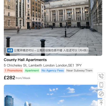
您可以在预订后的7天内取消预订，并可获得全额退款，且不承担进一步
责任。超过7天后，您不能取消，但是如果找到合适的替代租户来承担全
部租赁责任，公寓方可以酌情取消，但也需要支付一周的租金，如果租赁
开始日期已开始，您必须遵守公寓的终止合同申请流程。

c. 如果已经入住了房间：

公寓方可能同意允许您在以下情况下，由公寓方自行决定终止租约：

1) 可以寻找合适的新租户和担保人，且愿意在本协议剩余期限内签署新
的租赁协议，条款与本协议相同（请注意——您需负责提供合适的替代租
户）;

2) 您退租时至少还有七周的剩余期限;

4.8
公寓环境还可以～公寓的设施也很不错 入住还可以
(共4条)
3) 您同意在替代租户入住日期前一段合理的时间内腾空房间（通常为替
County Hall Apartments
代租户入住日期前一周，或公寓方另行通知的其他时间）。
5 Chicheley St, Lambeth London London,SE1 7PY
1 Promotions
Apartment
No Agency Fees
Near Subway/Tram
£
282
from/Week