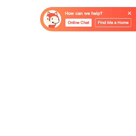
How can we help?
Online Chat
Find Me a Home