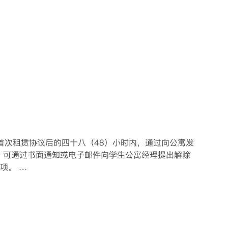
学年首次租赁协议后的四十八（48）小时内，通过向公寓发
内，可通过书面通知或电子邮件向学生公寓经理提出解除
。 

，您仍需根据租赁协议支付应付租金。
