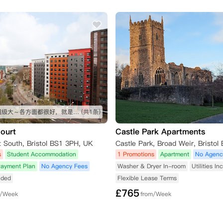
球范围内的其他住所。如果您不打算在其他地方学习，或者在您
邮件形式向公寓提交取消请求

签信复印件。

根据租赁协议支付应付租金。

房间超级大～各方面都很好，就是外国人有点多
(共1条)
球范围内的其他住所。如果您不打算在其他地方学习，或者在您
ourt
Castle Park Apartments
t South, Bristol BS1 3PH, UK
形式向物业经理提交取消请求

s
Student Accommodation
1 Promotions
Apartment
No Agenc
国大学和学院招生服务中心）的拒录通知复印件。

Payment Plan
No Agency Fees
Washer & Dryer In-room
Utilities In
金，以及您可能已支付的其他任何租金款项。

luded
Flexible Lease Terms
£
765
m/Week
from/Week