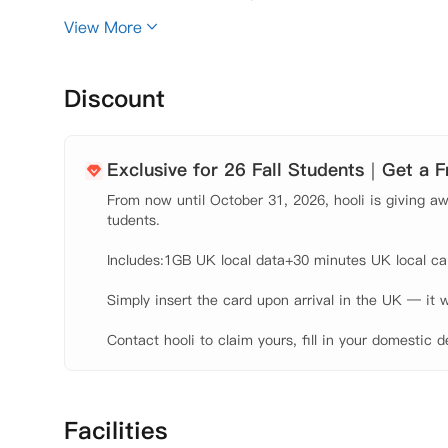
 公寓所有的房间都是专为学生设计的，Ensuite
View More
间和私人的高规格连接浴室。共享厨房配有齐全的料理设
型是一个完美的选择，不仅拥有齐全的家具，学习区和
 【环境设施】

Discount
 60MB高速宽带和Wi-Fi、

 健身房、

 自习室、

Exclusive for 26 Fall Students｜Get a 
 公共休息室（配有游戏桌和电影院屏幕！）、

From now until October 31, 2026, hooli is giving awa
 户外庭院、

tudents.

 邮寄和包裹代收服务、

 安全自行车存放处、

Includes:1GB UK local data+30 minutes UK local call
 洗衣房、

Simply insert the card upon arrival in the UK — it w
 24小时CCTV监控和安全门禁系统、

 维修团队、

Contact hooli to claim yours, fill in your domestic d
 管理团队、
Facilities