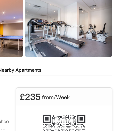
Nearby Apartments
£
235
from/Week
hoo

