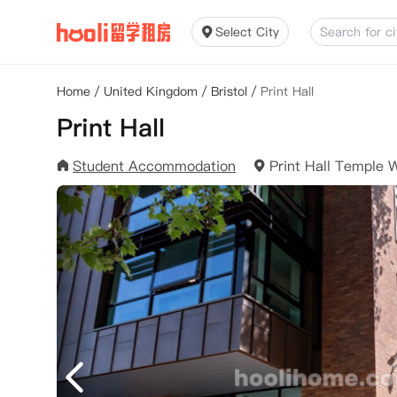
Select City
Home
/
United Kingdom
/
Bristol
/
Print Hall
Print Hall
Student Accommodation
Print Hall Temple 