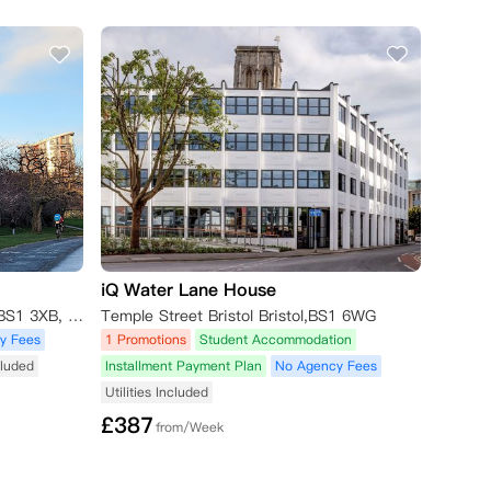
的新学习城市/城镇没有可用住宿，只要满足以下条
的新学习城市没有可用住宿，只要满足以下条件，公寓
iQ Water Lane House
Castle Park, Broad Weir, Bristol BS1 3XB, United Kingdom
Temple Street Bristol Bristol,BS1 6WG
y Fees
1 Promotions
Student Accommodation
cluded
Installment Payment Plan
No Agency Fees
Utilities Included
£
387
from/Week