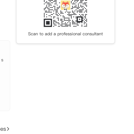
储空
io房
Scan to add a professional consultant
 s
ies