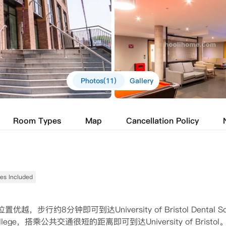
Photos(11)
Gallery
Room Types
Map
Cancellation Policy
ties Included
步行约8分钟即可到达University of Bristol Dental Sc
College，搭乘公共交通很短的距离即可到达University of Bristol。