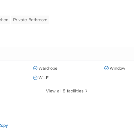
chen
Private Bathroom
Wardrobe
Window
Wi-Fi
View all 8 facilities
Copy