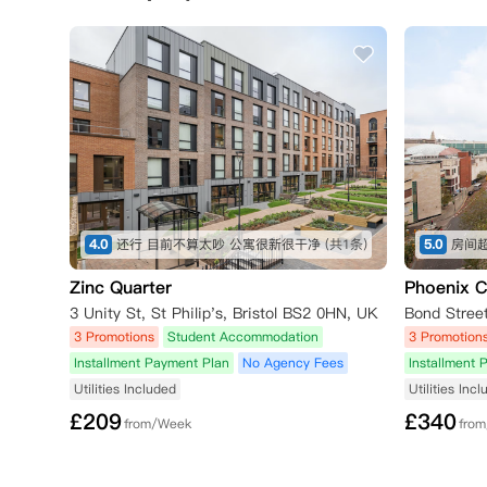
三、No Visa No Pay政策：

- 如果您未能成功获得旅行和学习的签证：

如果您打算在其他地方学习，公寓能够为您转至其在全
件，公寓将解除您的租赁协议：

1.您需要在签证拒签信发出后的3天内，以书面或电子
2.并且您需要向公寓提供来自大使馆或签证办公室的拒
如果您的租赁已经开始，在收到上述文件之前，您仍需
四、No Place No Pay政策：

*此条款仅适用于准大一本科生

4.0
还行 目前不算太吵 公寓很新很干净
(共1条)
5.0
如果您未能成功获得心仪大学的录取资格：

如果您打算在其他地方学习，公寓能够为您转至其在全
Zinc Quarter
Phoenix C
将解除您的租赁协议：

3 Unity St, St Philip's, Bristol BS2 0HN, UK
Bond Stree
1.您必须在2026年8月22日之前，以书面或电子邮件
3 Promotions
Student Accommodation
3 Promotion
2.并且您需要向物业经理提供来自大学或UCAS（英
Installment Payment Plan
No Agency Fees
Installment 
一旦公寓收到您的请求，将确认收到并退还您的预付租
Utilities Included
Utilities Inc
.
£
209
£
340
from/Week
fro