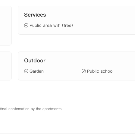
Services
Public area wifi (free)
Outdoor
Garden
Public school
 final confirmation by the apartments.