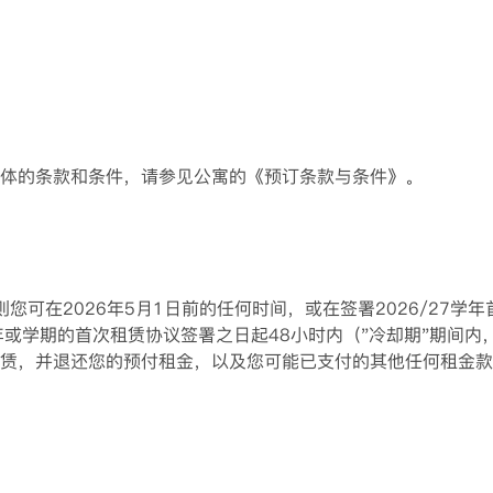
具体的条款和条件，请参见公寓的《预订条款与条件》。

您可在2026年5月1日前的任何时间，或在签署2026/27
学年或学期的首次租赁协议签署之日起48小时内（"冷却期"期间
赁，并退还您的预付租金，以及您可能已支付的其他任何租金款项
电子邮件来请求取消租赁。但是，在您找到合适的替代租户之前