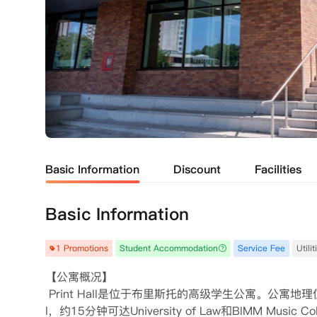
Basic Information
Discount
Facilities
Basic Information
1 Promotions
Student Accommodation
Service Fee
Utili
【公寓概况】

 Print Hall是位于布里斯托的高级学生公寓。公寓地理位置优越，
l，约15分钟可达University of Law和BIMM Music 