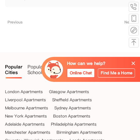
Previous
Next
United
How can we help?
Popular
Popular
United
States
Australia
HongKo
Cities
Schools
Kingdom
of
Online Chat
Find Me a Home
America
London Apartments
Glasgow Apartments
Liverpool Apartments
Sheffield Apartments
Melbourne Apartments
Sydney Apartments
New York Apartments
Boston Apartments
Adelaide Apartments
Philadelphia Apartments
Manchester Apartments
Birmingham Apartments