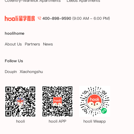
Coventry-Warwick Apartments
Leeds Apartments
400-898-9590
(9:00 AM - 6:00 PM)
hoolihome
About Us
Partners
News
Follow Us
Douyin
Xiaohongshu
hooli
hooli APP
hooli Weapp