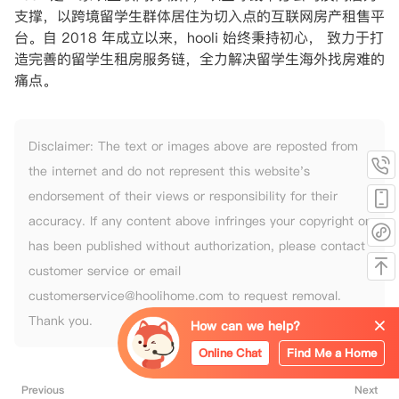
支撑，以跨境留学生群体居住为切入点的互联网房产租售平
台。自 2018 年成立以来，hooli 始终秉持初心， 致力于打
造完善的留学生租房服务链，全力解决留学生海外找房难的
痛点。
Disclaimer: The text or images above are reposted from
the internet and do not represent this website's
endorsement of their views or responsibility for their
accuracy. If any content above infringes your copyright or
has been published without authorization, please contact
customer service or email
customerservice@hoolihome.com to request removal.
Thank you.
How can we help?
Online Chat
Find Me a Home
Previous
Next