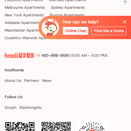
Melbourne Apartments
Sydney Apartments
New York Apartments
Boston Apartments
How can we help?
Adelaide Apartments
Philadelphia Apartments
Manchester Apartments
Birmingham Apartments
Online Chat
Find Me a Home
Coventry-Warwick Apartments
Leeds Apartments
400-898-9590
(9:00 AM - 6:00 PM)
hoolihome
About Us
Partners
News
Follow Us
Douyin
Xiaohongshu