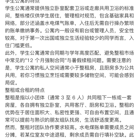
学生公寓的特点
学生公寓通常提供独立卧室配套卫浴或走廊共用卫浴的标准
间，整栋楼仅供学生居住，管理相对规范，包含基础家具和
网络，部分还涵盖水电煤气账单，入住后无需自行操办繁琐
的账单缴纳事务。公寓内一般设有前台或管理人员，安全性
较高，对于第一次出国或独立生活经验较少的同学而言，入
住门槛更低。
此外，学生公寓通常合同期与学年高度匹配，避免整租市场
中常见的"12 个月强制合同"与暑假续租问题。需要注意的
是，学生公寓的私人空间通常小于整租房，且厨房多为公共
共用，若你习惯独立烹饪或需要较多储物空间，可能会感到
局促。
整租或合租的特点
整租是指以小团体（通常 3 至 6 人）共同租下一栋或一套
房屋，各自拥有独立卧室，共用客厅、厨房和卫浴。整租的
优势在于居住面积大、私密性更强、可自由布置空间，且通
常可以提前与熟识的朋友组队找房，生活舒适度更高。
然而，整租对团队协作要求较高。水电煤账单需要成员之间
分摊，若某位室友中途退租，剩余成员需自行填补空缺。此