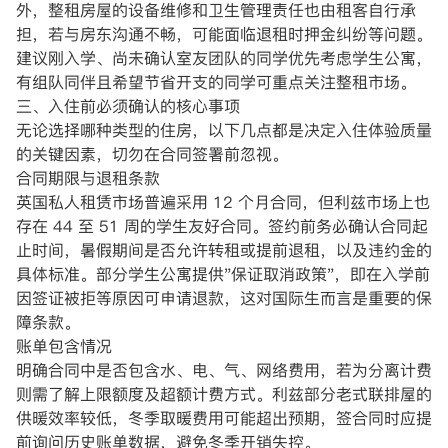
外，整租房屋的设备维修和卫生管理责任也由租客自行承
担，若与房东沟通不畅，可能面临退租时押金纠纷等问题。
建议刚入学、尚未确认室友团队的同学优先考虑学生公寓，
有组队同伴且希望节省开支的同学可重点关注整租市场。
三、入住前必须确认的核心事项
无论选择哪种类型的住房，以下几点都是决定入住体验质量
的关键因素，切勿在合同签署前忽视。
合同期限与退租条款
英国私人租赁市场普遍采用 12 个月合同，但利兹市场上也
存在 44 至 51 周的学生友好合同。签约前务必确认合同起
止时间，暑假期间是否允许转租或提前退租，以及违约金的
具体标准。部分学生公寓提供"保证取消政策"，即在入学前
因签证被拒等原因可申请退款，这对国际生而言是重要的保
障条款。
账单包含情况
明确合同中是否包含水、电、气、网络费用，若为分离计费
则需了解上限额度及超额计费方式。利兹部分老式联排屋的
供暖效率较低，冬季取暖费用可能超出预期，签合同时应提
前询问历史账单数据，避免冬季开销失控。