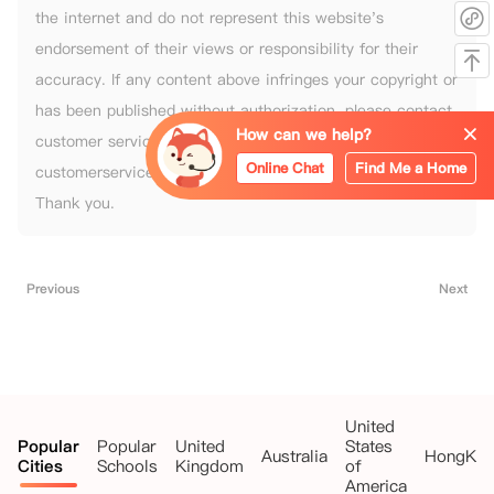
the internet and do not represent this website's
endorsement of their views or responsibility for their
accuracy. If any content above infringes your copyright or
has been published without authorization, please contact
How can we help?
customer service or email
Online Chat
Find Me a Home
customerservice@hoolihome.com to request removal.
Thank you.
Previous
Next
United
Popular
Popular
United
States
Australia
HongKo
Cities
Schools
Kingdom
of
America