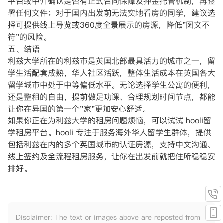
平台或中介确认是否有正式合同保障及押金托管机制，再签
署任何文件；对于国内出发前无法实地看房的同学，建议选
择可提供线上导览或360度全景展示的房源，降低"图文不
符"的风险。
五、结语
利兹大学所在的利兹市是英国北部最具活力的城市之一，留
学生活配套成熟，华人社区活跃，整体生活成本在英国各大
留学城市中处于中等偏低水平。无论选择学生公寓的便利，
还是整租的自由，提前做足功课、合理规划时间节点，都能
让你在异国的第一个"家"更加安心舒适。
如果你正在为利兹大学的租房问题烦恼，可以试试 hooli留
学租房平台。hooli 专注于服务海外华人留学生群体，提供
包括利兹在内的多个英国城市的认证房源，支持中文沟通、
线上签约及全流程租房服务，让你在出发前就把住所稳稳安
排好。
Disclaimer: The text or images above are reposted from