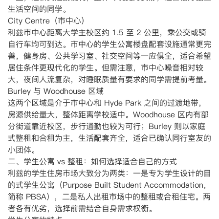
生活空间的同学。
City Centre（市中心）
利兹市中心距离大学主校区约 1.5 至 2 公里，乘公交或骑
自行车均可到达。市中心的学生公寓楼盘配套设施通常更完
善，健身房、公共学习室、社交空间等一应俱全，适合希望
居住条件更现代化的学生。但需注意，市中心噪音相对较
大，夜间人流复杂，对睡眠质量有要求的同学需提前考量。
Burley 与 Woodhouse 区域
这两个区域是介于市中心和 Hyde Park 之间的过渡地带，
房源供给量大，整体距离学校适中。Woodhouse 区内有部
分街道靠近校区，步行通勤也较为可行；Burley 则以家庭
式整租和合租为主，生活配套齐全，适合已确认同行室友的
小团体。
二、学生公寓 vs 整租：如何选择适合自己的方式
利兹的学生住房市场大致分为两类：一是专为学生设计的目
的式学生公寓（Purpose Built Student Accommodation，
简称 PBSA），二是私人出租市场中的整租或合租住宅。两
者各有优劣，选择前需结合自身需求权衡。