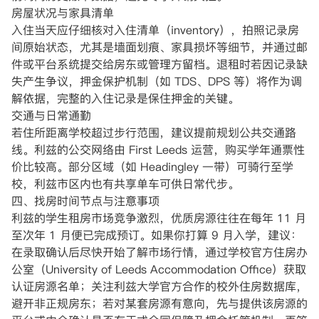
房屋状况与家具清单
入住当天应仔细核对入住清单（inventory），拍照记录房
间原始状态，尤其是墙面划痕、家具损坏等细节，并通过邮
件或平台系统提交给房东或管理方留档。退租时若因记录缺
失产生争议，押金保护机制（如 TDS、DPS 等）将作为调
解依据，完整的入住记录是保住押金的关键。
交通与日常通勤
若住所距离学校超过步行范围，建议提前规划公共交通路
线。利兹的公交网络由 First Leeds 运营，购买学年通票性
价比较高。部分区域（如 Headingley 一带）可骑行至学
校，利兹市区内也有共享单车可供日常代步。
四、找房时间节点与注意事项
利兹的学生租房市场竞争激烈，优质房源往往在每年 11 月
至次年 1 月便已完成预订。如果你打算 9 月入学，建议：
在录取确认后尽快开始了解市场行情，通过学校官方住房办
公室（University of Leeds Accommodation Office）获取
认证房源名单；关注利兹大学官方合作的校外住房数据库，
避开非正规房东；若对某套房源有意向，先与提供该房源的