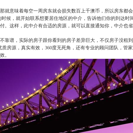
那就意味着每空一周房东就会损失数百上千澳币，所以房东都会
月的时候，就开始联系想要居住地区的中介，告诉他们你的到达时
付。这样，此中介有合适的房源，就可以直接通知你，中介也省
不靠谱，实际的房子跟你看到的房子差异巨大，不仅房子没租到，钱
了大量一手优质房源，真实有效，360度无死角，还有专业的顾问团队
效。