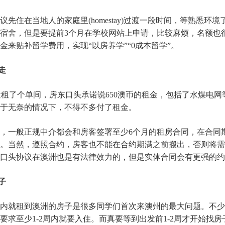
先住在当地人的家庭里(homestay)过渡一段时间，等熟悉环
宿舍，但是要提前3个月在学校网站上申请，比较麻烦，名额也
来贴补留学费用，实现“以房养学”“0成本留学”。
走
ey附近租了个单间，房东口头承诺说650澳币的租金，包括了水煤
于无奈的情况下，不得不多付了租金。
，一般正规中介都会和房客签署至少6个月的租房合同，在合同
。当然，遵照合约，房客也不能在合约期满之前搬出，否则将需
口头协议在澳洲也是有法律效力的，但是实体合同会有更强的约
子
内就租到澳洲的房子是很多同学们首次来澳州的最大问题。不少
求至少1-2周内就要入住。而真要等到出发前1-2周才开始找