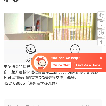
How can we help?
Online Chat
Find Me a Home
更多温哥华信息以及留学资讯和海外租房请关注hooli，和
你一起开启愉快轻松的留学生活时光。如果你想了解更多，
还可以加hooli的官方QQ群进行交流，群号：
422158605（海外留学交流群）！