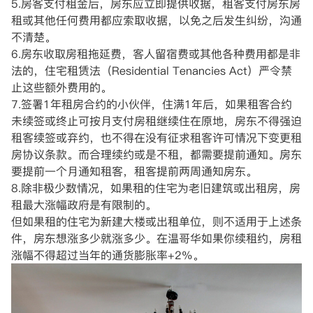
5.房客支付租金后，房东应立即提供收据，租客支付房东房
租或其他任何费用都应索取收据，以免之后发生纠纷，沟通
不清楚。
6.房东收取房租拖延费，客人留宿费或其他各种费用都是非
法的，住宅租赁法（Residential Tenancies Act）严令禁
止这些额外费用的。
7.签署1年租房合约的小伙伴，住满1年后，如果租客合约
未续签或终止可按月支付房租继续住在原地，房东不得强迫
租客续签或弃约，也不得在没有征求租客许可情况下变更租
房协议条款。而合理续约或是不租，都需要提前通知。房东
要提前一个月通知租客，租客提前两周通知房东。
8.除非极少数情况，如果租的住宅为老旧建筑或出租房，房
租最大涨幅政府是有限制的。
但如果租的住宅为新建大楼或出租单位，则不适用于上述条
件，房东想涨多少就涨多少。在温哥华如果你续租约，房租
涨幅不得超过当年的通货膨胀率+2%。