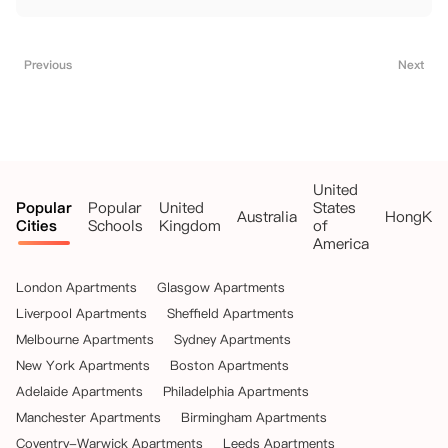
Previous
Next
United
Popular
Popular
United
States
Australia
HongKo
Cities
Schools
Kingdom
of
America
London Apartments
Glasgow Apartments
Liverpool Apartments
Sheffield Apartments
Melbourne Apartments
Sydney Apartments
New York Apartments
Boston Apartments
Adelaide Apartments
Philadelphia Apartments
Manchester Apartments
Birmingham Apartments
Coventry-Warwick Apartments
Leeds Apartments