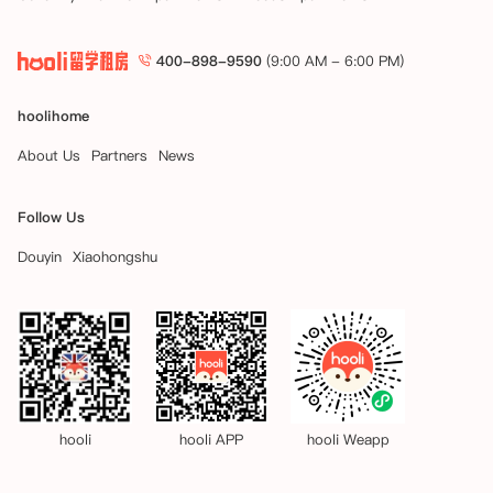
400-898-9590
(9:00 AM - 6:00 PM)
hoolihome
About Us
Partners
News
Follow Us
Douyin
Xiaohongshu
hooli
hooli APP
hooli Weapp