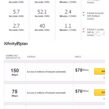
Xifinity的plan