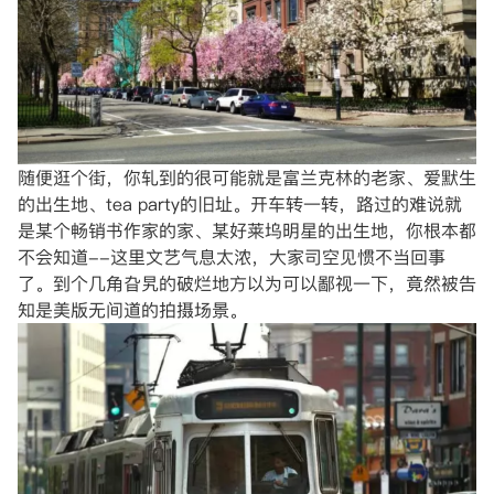
随便逛个街，你轧到的很可能就是富兰克林的老家、爱默生
的出生地、tea party的旧址。开车转一转，路过的难说就
是某个畅销书作家的家、某好莱坞明星的出生地，你根本都
不会知道--这里文艺气息太浓，大家司空见惯不当回事
了。到个几角旮旯的破烂地方以为可以鄙视一下，竟然被告
知是美版无间道的拍摄场景。