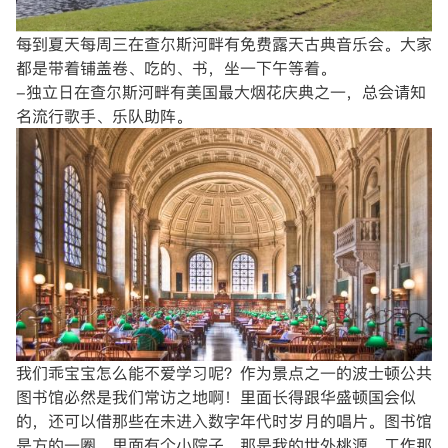
每到夏天每周三在查尔斯河畔有免费露天古典音乐会。大家
都是带着铺盖卷、吃的、书，坐一下午等着。
-独立日在查尔斯河畔有美国最大烟花庆典之一，总会请知
名流行歌手、乐队助阵。
我们乖宝宝怎么能不爱学习呢？作为景点之一的波士顿公共
图书馆必然是我们常访之地啊！里面长得跟华盛顿国会似
的，还可以借那些在未进入数字年代时岁月的唱片。图书馆
是方的一圈，里面有个小院子，那是我的世外桃源。工作那