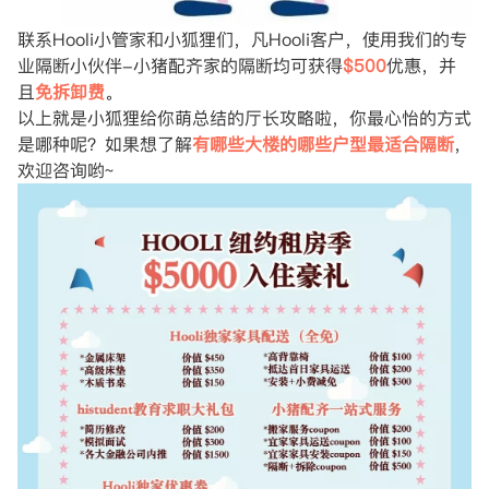
联系Hooli小管家和小狐狸们，凡Hooli客户，使用我们的专
业隔断小伙伴-小猪配齐家的隔断均可获得
$500
优惠，并
且
免拆卸费
。
以上就是小狐狸给你萌总结的厅长攻略啦，你最心怡的方式
是哪种呢？如果想了解
有哪些大楼的哪些户型最适合隔断
，
欢迎咨询哟~