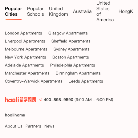
United
Popular
Popular
United
States
Australia
HongKo
Cities
Schools
Kingdom
of
America
London Apartments
Glasgow Apartments
Liverpool Apartments
Sheffield Apartments
Melbourne Apartments
Sydney Apartments
New York Apartments
Boston Apartments
Adelaide Apartments
Philadelphia Apartments
Manchester Apartments
Birmingham Apartments
Coventry-Warwick Apartments
Leeds Apartments
400-898-9590
(9:00 AM - 6:00 PM)
hoolihome
About Us
Partners
News