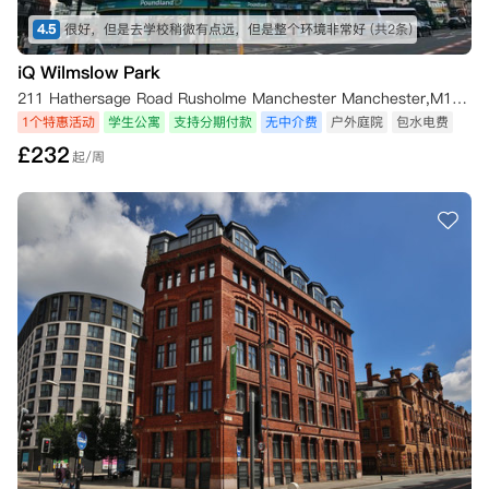
4.5
很好，但是去学校稍微有点远，但是整个环境非常好
(共2条)
iQ Wilmslow Park
211 Hathersage Road Rusholme Manchester Manchester,M13 0JQ
1个特惠活动
学生公寓
支持分期付款
无中介费
户外庭院
包水电费
£
232
起/周