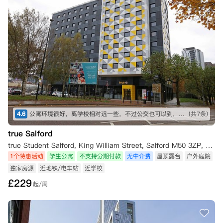
4.6
公寓环境很好，离学校相对远一些，不过公交也可以到，比较方便
(共7条)
true Salford
true Student Salford, King William Street, Salford M50 3ZP, UK
1个特惠活动
学生公寓
不支持分期付款
无中介费
屋顶露台
户外庭院
独家房源
近地铁/电车站
近学校
£
229
起/周