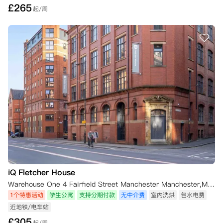
£
265
起/周
iQ Fletcher House
Warehouse One 4 Fairfield Street Manchester Manchester,M1 3GF 英国
1个特惠活动
学生公寓
支持分期付款
无中介费
室内洗烘
包水电费
近地铁/电车站
£
305
起/周