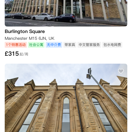
Burlington Square
Manchester M15 6JN, UK
1个特惠活动
社会公寓
无中介费
带家具
中文管家服务
包水电网费
£
315
起/周