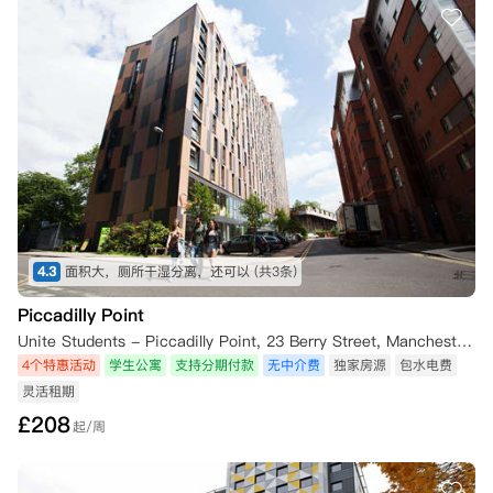
4.3
面积大，厕所干湿分离，还可以
(共3条)
Piccadilly Point
Unite Students - Piccadilly Point, 23 Berry Street, Manchester M1 2AD, UK
4个特惠活动
学生公寓
支持分期付款
无中介费
独家房源
包水电费
灵活租期
£
208
起/周