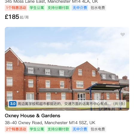
345 Moss Lane East, Manchester M14 4LA, UK
1个特惠活动
学生公寓
支持分期付款
无中介费
包水电费
£
185
起/周
3.0
周边离学校和超市都挺近的，交通方面的话离市中心有点远，不过搭公交也很快就能到了。不满的一点是晚上经常有开摩托车炸街的，可能会有点吵。
(共1条)
Oxney House & Gardens
38-40 Oxney Road, Manchester M14 5SZ, UK
2个特惠活动
学生公寓
支持分期付款
无中介费
包水电费