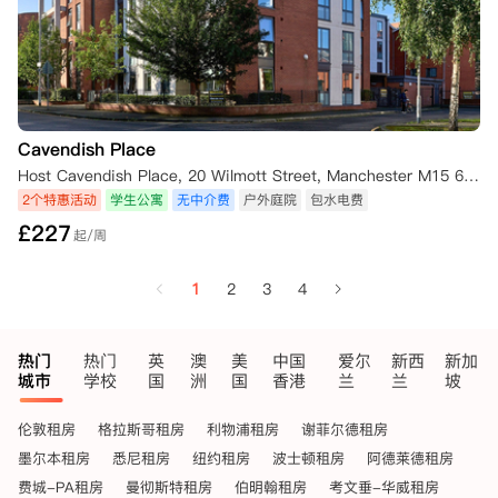
Cavendish Place
Host Cavendish Place, 20 Wilmott Street, Manchester M15 6AS, UK
2个特惠活动
学生公寓
无中介费
户外庭院
包水电费
£
227
起/周
1
2
3
4
热门
热门
英
澳
美
中国
爱尔
新西
新加
城市
学校
国
洲
国
香港
兰
兰
坡
伦敦租房
格拉斯哥租房
利物浦租房
谢菲尔德租房
墨尔本租房
悉尼租房
纽约租房
波士顿租房
阿德莱德租房
费城-PA租房
曼彻斯特租房
伯明翰租房
考文垂-华威租房