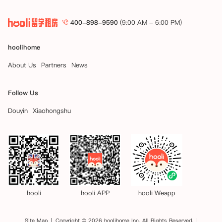
400-898-9590
(9:00 AM - 6:00 PM)
hoolihome
About Us
Partners
News
Follow Us
Douyin
Xiaohongshu
hooli
hooli APP
hooli Weapp
Site Map
Copyright © 2026 hoolihome Inc. All Rights Reserved.