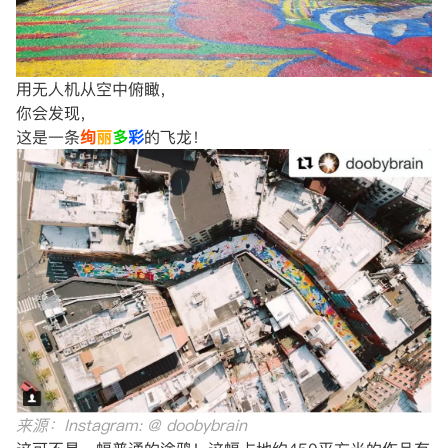
用无人机从空中俯瞰，
你会发现，
这是一条
绚
丽
多
彩
的飞龙！
来源：Instagram: @ doobybrain