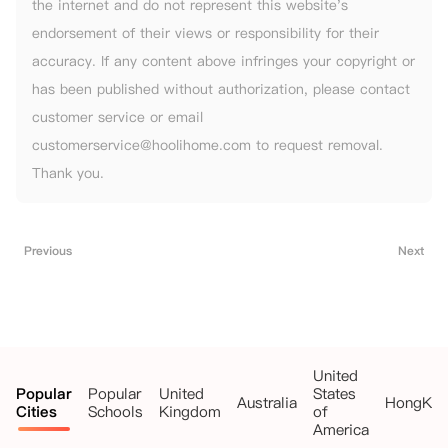
the internet and do not represent this website's
endorsement of their views or responsibility for their
accuracy. If any content above infringes your copyright or
has been published without authorization, please contact
customer service or email
customerservice@hoolihome.com to request removal.
Thank you.
Previous
Next
United
Popular
Popular
United
States
Australia
HongKo
Cities
Schools
Kingdom
of
America