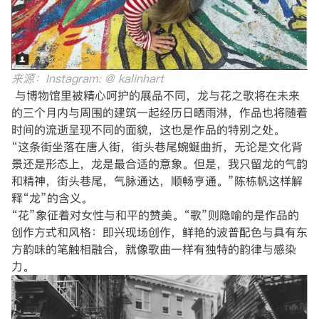
来源：Instagram: @ kalinhart
与博物馆里被精心呵护的展品不同，龙与花之歌将在未来
的三个月内与周围的建筑一起经历日晒雨淋，作品也将随着
时间的流逝呈现不同的面貌，这也是作品的特别之处。
“这条街坐落在唐人街，街头巷尾蜿蜒曲折，无论是文化背
景还是形态上，龙是最合适的意象。但是，我只留龙的气韵
和精神，街头巷尾，气脉通达，顺畅亨通。”陈栋帆这样解
释“龙”的含义。
“花”象征着对女性与和平的赞美。“歌”则隐喻的是作品的
创作方式和风格：即兴现场创作，鲜艳的波普配色与具有东
方韵味的笔触相融合，就像歌曲一样有独特的韵律与感染
力。