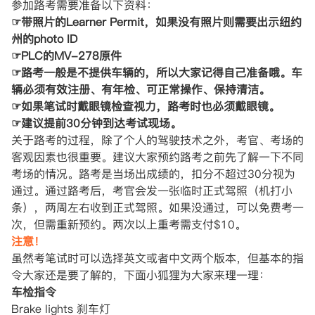
参加路考需要准备以下资料：
☞带照片的Learner Permit，如果没有照片则需要出示纽约
州的photo ID
☞PLC的MV-278原件
☞路考一般是不提供车辆的，所以大家记得自己准备哦。车
辆必须有效注册、有年检、可正常操作、保持清洁。
☞如果笔试时戴眼镜检查视力，路考时也必须戴眼镜。
☞建议提前30分钟到达考试现场。
关于路考的过程，除了个人的驾驶技术之外，考官、考场的
客观因素也很重要。建议大家预约路考之前先了解一下不同
考场的情况。路考是当场出成绩的，扣分不超过30分视为
通过。通过路考后，考官会发一张临时正式驾照（机打小
条），两周左右收到正式驾照。如果没通过，可以免费考一
次，但需重新预约。两次以上重考需支付$10。
注意！
虽然考笔试时可以选择英文或者中文两个版本，但基本的指
令大家还是要了解的，下面小狐狸为大家来理一理：
车检指令
Brake lights 刹车灯