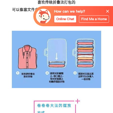
How can we help?
Online Chat
Find Me a Home