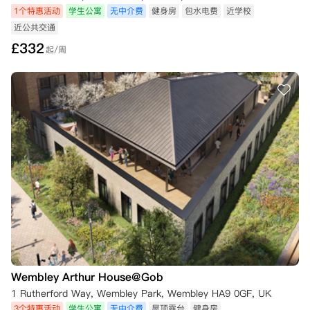
1个特惠活动
学生公寓
无中介费
健身房
包水电费
近学校
近公共交通
£
332
起/周
Wembley Arthur House@Gob
1 Rutherford Way, Wembley Park, Wembley HA9 0GF, UK
3个特惠活动
学生公寓
无中介费
屋顶露台
健身房