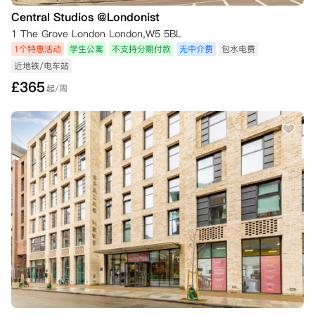
Central Studios @Londonist
1 The Grove London London,W5 5BL
1个特惠活动
学生公寓
不支持分期付款
无中介费
包水电费
近地铁/电车站
£
365
起/周