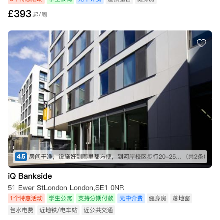
£
393
起/周
4.5
房间干净，设施好到哪里都方便，到河岸校区步行20-25分钟左右就到了
(共2条)
iQ Bankside
51 Ewer StLondon London,SE1 0NR
1个特惠活动
学生公寓
支持分期付款
无中介费
健身房
落地窗
包水电费
近地铁/电车站
近公共交通