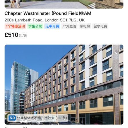
Chapter Westminster (Pound Field)@AM
200a Lambeth Road, London SE1 7LQ, UK
1个特惠活动
学生公寓
无中介费
户外庭院
带电梯
包水电费
£
510
起/周
5.0
公寓整体还不错，比较大
(共3条)