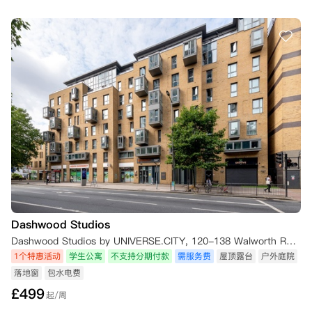
Dashwood Studios
Dashwood Studios by UNIVERSE.CITY, 120-138 Walworth Road, London SE17 1JL, UK
1个特惠活动
学生公寓
不支持分期付款
需服务费
屋顶露台
户外庭院
落地窗
包水电费
£
499
起/周