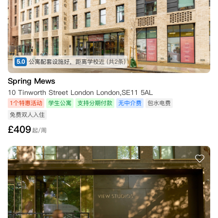
5.0
公寓配套设施好，距离学校近
(共2条)
Spring Mews
10 Tinworth Street London London,SE11 5AL
1个特惠活动
学生公寓
支持分期付款
无中介费
包水电费
免费双人入住
£
409
起/周