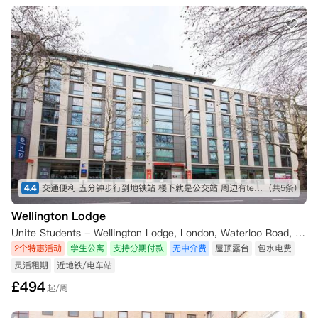
4.4
交通便利 五分钟步行到地铁站 楼下就是公交站 周边有tesco Sainsbury iceland 各种中超 lidl 靠近泰晤士河 房间面朝住宅区 安静 有阳光
(共5条)
Wellington Lodge
Unite Students - Wellington Lodge, London, Waterloo Road, London, UK
2个特惠活动
学生公寓
支持分期付款
无中介费
屋顶露台
包水电费
灵活租期
近地铁/电车站
£
494
起/周