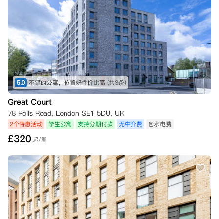
5.0
不错的公寓，位置好性价比高
(共3条)
Great Court
78 Rolls Road, London SE1 5DU, UK
2个特惠活动
学生公寓
支持分期付款
无中介费
包水电费
£
320
起/周