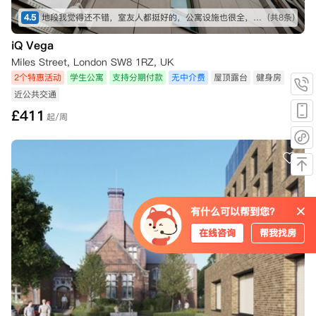
4.5
地段我觉得还不错，室友人都挺好的，公寓设施也很全，虽然贵了一点，但是物有所值
(共8条)
iQ Vega
Miles Street, London SW8 1RZ, UK
2个特惠活动
学生公寓
支持分期付款
无中介费
屋顶露台
健身房
近公共交通
£
411
起/周
有什么可以帮到您？
在线咨询
帮我找房