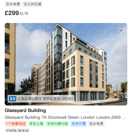
包水电费
近公共交通
£
299
起/周
5.0
公寓距离ic很近 性价比很高
(共1条)
Glassyard Building
Glassyard Building 7A Stockwell Green London London,SW9 9JF
1个特惠活动
学生公寓
支持分期付款
无中介费
包水电费
近地铁/电车站