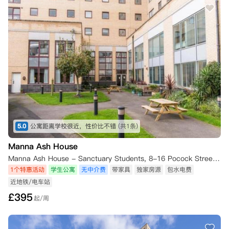
5.0
公寓距离学校很近，性价比不错
(共1条)
Manna Ash House
Manna Ash House - Sanctuary Students, 8-16 Pocock Street, London SE1 0BW, UK
1个特惠活动
学生公寓
无中介费
带家具
独家房源
包水电费
近地铁/电车站
£
395
起/周