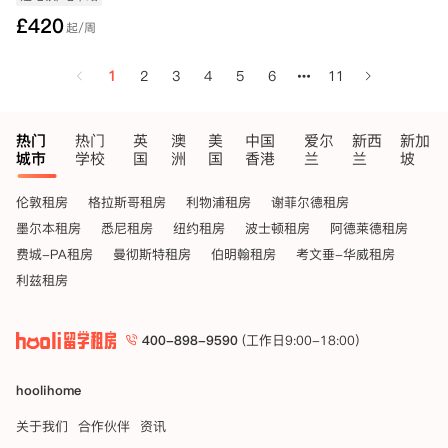
£
420
起/周
1
2
3
4
5
6
11
热门
热门
英
澳
美
中国
爱尔
新西
新加
城市
学校
国
洲
国
香港
兰
兰
坡
伦敦租房
格拉斯哥租房
利物浦租房
谢菲尔德租房
墨尔本租房
悉尼租房
纽约租房
波士顿租房
阿德莱德租房
费城-PA租房
曼彻斯特租房
伯明翰租房
考文垂-华威租房
利兹租房
400-898-9590
(工作日9:00-18:00)
hoolihome
关于我们
合作伙伴
资讯