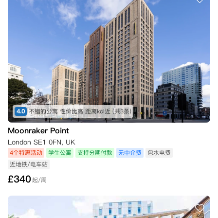
4.0
不错的公寓 性价比高 距离kcl近
(共3条)
Moonraker Point
London SE1 0FN, UK
4个特惠活动
学生公寓
支持分期付款
无中介费
包水电费
近地铁/电车站
£
340
起/周