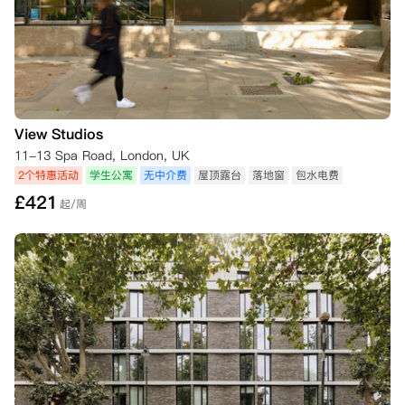
View Studios
11-13 Spa Road, London, UK
2个特惠活动
学生公寓
无中介费
屋顶露台
落地窗
包水电费
£
421
起/周