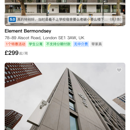
5.0
真的特别好，当时是看不上学校宿舍要么老破小要么楼下治安不好就自己订的这个。然后过来之后真的觉得很好楼下公园每天都有遛狗的和推着婴儿车的，楼下揍两分钟有个小的超市然后走六七分钟有一个大的Tesco superstore
(共1条)
Element Bermondsey
78-89 Alscot Road, London SE1 3AW, UK
1个特惠活动
学生公寓
不支持分期付款
无中介费
带家具
£
299
起/周