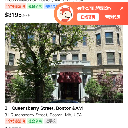
1260 Boylston St, Boston, MA 02215, USA
1个特惠活动
社会公寓
需服务费
带电梯
健身房
包水电费
宠物友好
有什么可以帮到您？
$
3195
起/月
在线咨询
帮我找房
31 Queensberry Street, Boston@AM
31 Queensberry Street, Boston, MA, USA
1个特惠活动
社会公寓
近学校