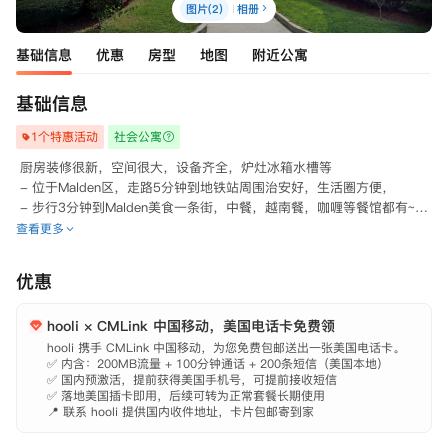
图片(2)
相册
基础信息
优惠
房型
地图
附近公寓
基础信息
1个特惠活动
社会公寓
 厨房装修很新，空间很大，设备齐全，炉灶冰箱水槽等

 - 位于Malden区，走路5分钟到地铁站周围治安好，生活圈方便，

 - 步行3分钟到Malden美食一条街，中餐，越南餐，咖喱等餐馆都有~

 - 步行4分钟到Stop&Shop超市，步行9分钟到Super 88 华人超市~

查看更多
 - 乘坐地铁10分钟到BHCC，25分钟到NEU，35分钟到BU，众多公交
路线可供选择

优惠
 - 交通方便，门口地铁站和多条bus路线可供选择。乘坐地铁20分钟到
hooli × CMLink 中国移动，美国电话卡免费领
hooli 携手 CMLink 中国移动，为您免费包邮送出一张美国电话卡。

✅ 内含：200MB流量 + 100分钟通话 + 200条短信（美国本地）

✅ 国内预激活，提前获得美国手机号，可提前接收短信

✅ 落地美国插卡即用，后续可转为正常套餐长期使用

📍 联系 hooli 提供国内收件地址，卡片包邮寄到家