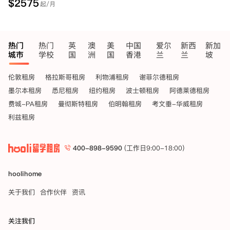
$
2575
起/月
热门
热门
英
澳
美
中国
爱尔
新西
新加
城市
学校
国
洲
国
香港
兰
兰
坡
伦敦租房
格拉斯哥租房
利物浦租房
谢菲尔德租房
墨尔本租房
悉尼租房
纽约租房
波士顿租房
阿德莱德租房
费城-PA租房
曼彻斯特租房
伯明翰租房
考文垂-华威租房
利兹租房
400-898-9590
(工作日9:00-18:00)
hoolihome
关于我们
合作伙伴
资讯
关注我们