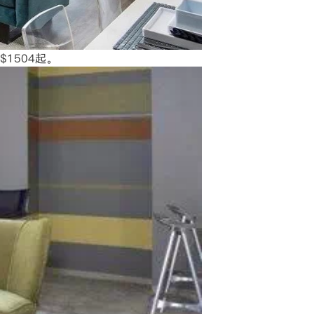
$1504起。