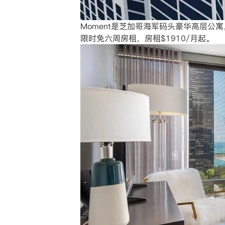
Moment是芝加哥海军码头豪华高层公
限时免六周房租，房租$1910/月起。