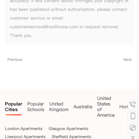
accuracy. If any content above infringes your copyright or
has been published without authorization, please contact
customer service or email
customerservice@hoolihome.com to request removal.
Thank you.
Previous
Next
United
Popular
Popular
United
States
Australia
HongKo
Cities
Schools
Kingdom
of
America
London Apartments
Glasgow Apartments
Liverpool Apartments
Sheffield Apartments