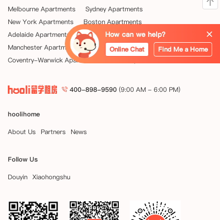
Melbourne Apartments
Sydney Apartments
New York Apartments
Boston Apartments
How can we help?
Adelaide Apartments
Philadelphia Apartments
Manchester Apartments
Birmingham Apartments
Online Chat
Find Me a Home
Coventry-Warwick Apartments
Leeds Apartments
400-898-9590
(9:00 AM - 6:00 PM)
hoolihome
About Us
Partners
News
Follow Us
Douyin
Xiaohongshu