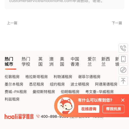
customerservice@hoolihome.com申请删除，谢谢。
上一篇
下一篇
热门
热门
英
澳
美
中国
爱尔
新西
新加
城市
学校
国
洲
国
香港
兰
兰
坡
伦敦租房
格拉斯哥租房
利物浦租房
谢菲尔德租房
墨尔本租房
悉尼租房
纽约租房
波士顿租房
阿德莱德租房
费城-PA租房
曼彻斯特租房
伯明翰租房
考文垂-华威租房
利兹租房
有什么可以帮到您？
在线咨询
帮我找房
400-898-9590
(工作日9:00-18:00)