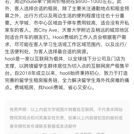
右，周边house单个房间价格则在$600-1000左右。此
外，客人选择合适的租房，除了主要关注通勤地点和租金预
算之外，出行方式以及周边生活的便利程度往往也十分重
要。大学城、市中心区域由于停车费用较高，适合没有开私
家车的客人。而City Ave、天普大学附近及稍远的城郊地区
则适合开车的朋友们。Hooli费城的工作人员会根据客户需
求，尽可能在客人学习生活或工作区域范围内，以及出行/
生活便利处，为客人选择最合适的房源。
hooli是一家以互联网为载体，以全球线下分公司及门店为
支撑，以跨境留学生群体居住为切入点的互联网房产租售平
台。自2018年成立以来，hooli始终秉持初心，致力于打造
完善的留学生租房服务链，全力解决留学生海外找房难的痛
点。费城租房，找hooli费城，省心又安心。
免责声明：以上内容文字或图片转载自互联网，不代表本网站
赞同其观点和对其真实性负责，如果以上内容侵犯您的版权或
者非授权发布请联系客服或发送邮件