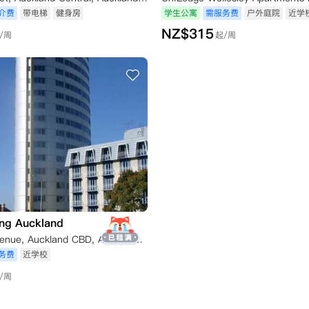
介费
带电梯
健身房
学生公寓
需服务费
户外庭院
近学
NZ$
315
/周
起/周
ing Auckland
138 Anzac Avenue, Auckland CBD, Auckland 1010, Auckland, New Zealand
务费
近学校
/周