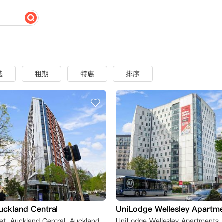
选
租期
特惠
排序
uckland Central
UniLodge Wellesley Apartm
70 Lorne Street, Auckland Central, Auckland, New Zealand