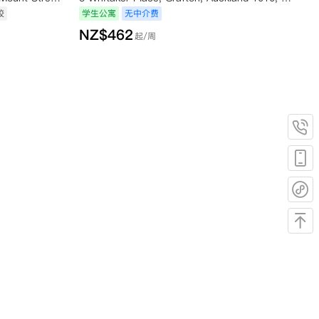
校
学生公寓
无中介费
NZ$
462
起/周