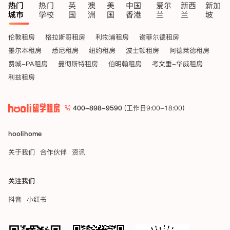
热门
热门
英
澳
美
中国
爱尔
新西
新加
城市
学校
国
洲
国
香港
兰
兰
坡
伦敦租房
格拉斯哥租房
利物浦租房
谢菲尔德租房
墨尔本租房
悉尼租房
纽约租房
波士顿租房
阿德莱德租房
费城-PA租房
曼彻斯特租房
伯明翰租房
考文垂-华威租房
利兹租房
400-898-9590
(工作日9:00-18:00)
hoolihome
关于我们
合作伙伴
资讯
关注我们
抖音
小红书