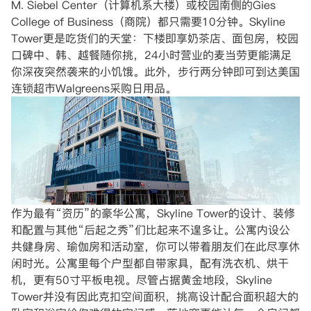
M. Siebel Center（计算机系大楼）或校园南侧的Gies
College of Business（商院）都只需要10分钟。Skyline
Tower更是吃货们的天堂：下楼即享奶茶店、面包房，校园
口碑中、韩、越餐随你挑，24小时营业的麦当劳更能满足
你深夜突然袭来的小饥饿。此外，步行两分钟即可到达美国
连锁超市Walgreens采购日用品。
作为最有“资历”的豪华公寓，Skyline Tower的设计、装修
和配置与其他“后起之秀”们比起来不遑多让。公寓内设公
共健身房、瑜伽房和活动室，你可以带着朋友们在此尽享休
闲时光。公寓里每个户型都自带家具，配有洗衣机、烘干
机，更有50寸平板电视。尽管占据黄金地段，Skyline
Tower并没有因此克扣空间面积，挑高设计配合面积超大的