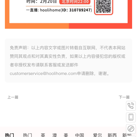
免责声明：以上内容文字或图片转载自互联网，不代表本网站
赞同其观点和对其真实性负责，如果以上内容侵犯您的版权或
者非授权发布请联系客服或发送邮件
customerservice@hoolihome.com申请删除，谢谢。
上一篇
下一篇
热门
热门
英
澳
美
中国
爱尔
新西
新加