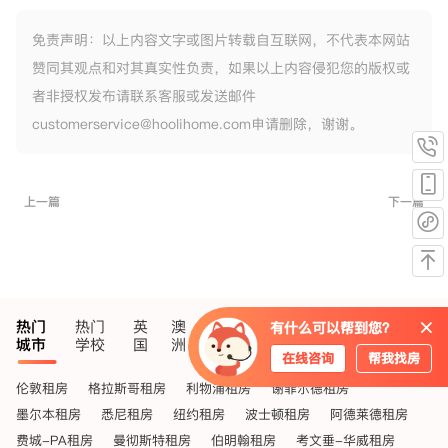
免责声明：以上内容文字或图片转载自互联网，不代表本网站
赞同其观点和对其真实性负责，如果以上内容侵犯您的版权或
者非授权发布请联系客服或发送邮件
customerservice@hoolihome.com申请删除，谢谢。
上一篇
下一篇
热门
热门
英
澳
美
中国
爱尔
新西
新加
有什么可以帮到您？
城市
学校
国
洲
国
香港
兰
兰
坡
在线咨询
帮我找房
伦敦租房
格拉斯哥租房
利物浦租房
谢菲尔德租房
墨尔本租房
悉尼租房
纽约租房
波士顿租房
阿德莱德租房
费城-PA租房
曼彻斯特租房
伯明翰租房
考文垂-华威租房