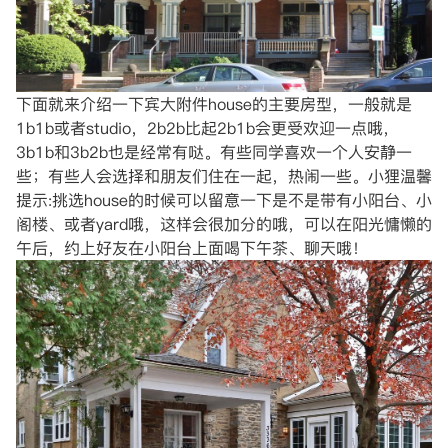
下面就来介绍一下宾大附件house的主要房型，一般就是
1b1b或者studio，2b2b比起2b1b会更受欢迎一点哦，
3b1b和3b2b也是经常有哒。有些同学喜欢一个人安静一
些；有些人会选择和朋友们住在一起，热闹一些。小狸温馨
提示:挑选house的时候可以留意一下是不是带有小阳台、小
阁楼、或者yard哦，这样会很加分的哦，可以在阳光慵懒的
午后，约上好友在小阳台上面喝下午茶、聊天哦！