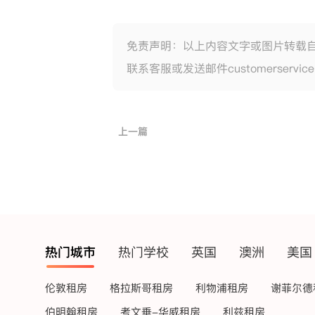
免责声明：以上内容文字或图片转载
联系客服或发送邮件customerservic
上一篇
热门城市
热门学校
英国
澳洲
美国
伦敦租房
格拉斯哥租房
利物浦租房
谢菲尔德
伯明翰租房
考文垂-华威租房
利兹租房