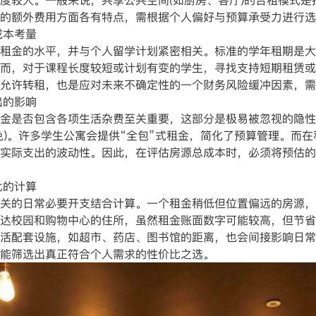
度较大。一般来说，共享公共空间(如厨房、客厅)的合租模式
的额外费用方面各有特点，需根据个人偏好与预算承受力进行选
成本考量
金的水平，并与个人留学计划紧密相关。标准的学年租期是大
而，对于课程长度较短或计划有变的学生，寻找支持短期租赁或
允许转租，也是应对未来不确定性的一个财务风险缓冲因素，需
出的影响
是否包含各项生活杂费至关重要，这部分是极易被忽视的隐性
免)。许多学生公寓会提供“全包”式租金，简化了预算管理。而
实际支出的波动性。因此，在评估房源总成本时，必须将预估的
比的计算
的日常必要开支结合计算。一个租金稍低但位置偏远的房源，
达校园和购物中心的住所，虽然租金账面数字可能较高，但节省
活配套设施，如超市、药店、图书馆的距离，也会间接影响日常
能筛选出真正符合个人需求的性价比之选。