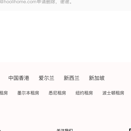
e@hoolihome.com申请删除，谢谢。
中国香港
爱尔兰
新西兰
新加坡
租房
墨尔本租房
悉尼租房
纽约租房
波士顿租房
e
关注我们