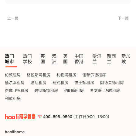
上一篇
下一篇
热门
热门
英
澳
美
中国
爱尔
新西
新加
城市
学校
国
洲
国
香港
兰
兰
坡
伦敦租房
格拉斯哥租房
利物浦租房
谢菲尔德租房
墨尔本租房
悉尼租房
纽约租房
波士顿租房
阿德莱德租房
费城-PA租房
曼彻斯特租房
伯明翰租房
考文垂-华威租房
利兹租房
400-898-9590
(工作日9:00-18:00)
hoolihome