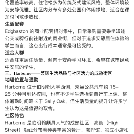
化覆盖率较高，住宅楼多为传统英式建筑风格，整体环境较
为安静优雅。社区内分布有多处公园和休闲绿地，适合在课
余时间散步放松。
生活配套
Edgbaston 的商业配套相对集中，日常采购需要乘坐短途
公交或骑行前往附近的商业街，但对于追求安静居住体验的
学生而言，这点出行成本通常是可接受的。
适合人群
适合注重居住质量、倾向于安静学习环境、希望在城市绿意
中安居的学生。
三、Harborne——兼顾生活品质与社区活力的成熟街区
地理位置与通勤
Harborne 位于伯明翰大学西侧，乘坐公共汽车约 15-
25 分钟可到达校园，也有不少学生选择骑自行车上课。整
体通勤时间略长于 Selly Oak，但生活质量的提升让许多学
生认为这是值得的取舍。
社区特色
Harborne 是伯明翰颇具人气的成熟社区，高街（High
Street）沿线分布着种类丰富的餐厅、咖啡馆、独立小店和