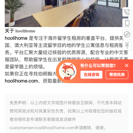
关于
hoolihome
hoolihome
是专注于海外留学生租房的垂直平台，提供英
国、澳大利亚等主流留学目的地的学生公寓信息与租房服
务。平台汇聚大量经过核验的优质房源，配合专业的中文客
服团队，帮助留学生在出发前就锁定心仪住所，让租房不再
有什么可以帮到您？
是留学路上的烦恼。
如果你正在寻找伯明翰大学周边的学生公寓，欢迎访问
在线咨询
帮我找房
hoolihome.com
，获取最新房源信息与专业租房建议。
免责声明：以上内容文字或图片转载自互联网，不代表本网站
赞同其观点和对其真实性负责，如果以上内容侵犯您的版权或
者非授权发布请联系客服或发送邮件
customerservice@hoolihome.com申请删除，谢谢。