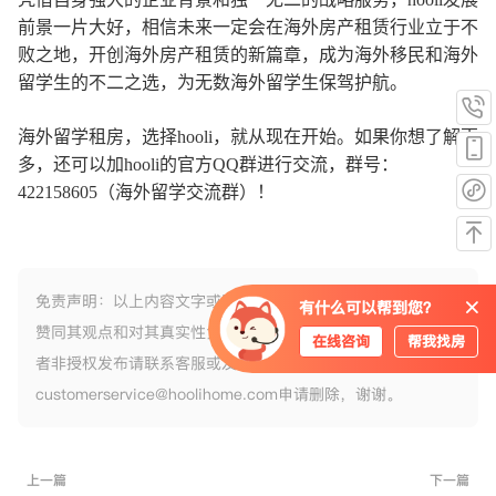
前景一片大好，相信未来一定会在海外房产租赁行业立于不
败之地，开创海外房产租赁的新篇章，成为海外移民和海外
留学生的不二之选，为无数海外留学生保驾护航。
海外留学租房，选择hooli，就从现在开始。如果你想了解更
多，还可以加hooli的官方QQ群进行交流，群号：
422158605（海外留学交流群）！
免责声明：以上内容文字或图片转载自互联网，不代表本网站
有什么可以帮到您？
赞同其观点和对其真实性负责，如果以上内容侵犯您的版权或
在线咨询
帮我找房
者非授权发布请联系客服或发送邮件
customerservice@hoolihome.com申请删除，谢谢。
上一篇
下一篇