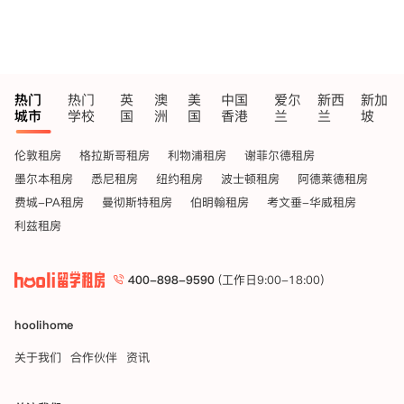
热门
热门
英
澳
美
中国
爱尔
新西
新加
城市
学校
国
洲
国
香港
兰
兰
坡
伦敦租房
格拉斯哥租房
利物浦租房
谢菲尔德租房
墨尔本租房
悉尼租房
纽约租房
波士顿租房
阿德莱德租房
费城-PA租房
曼彻斯特租房
伯明翰租房
考文垂-华威租房
利兹租房
400-898-9590
(工作日9:00-18:00)
hoolihome
关于我们
合作伙伴
资讯