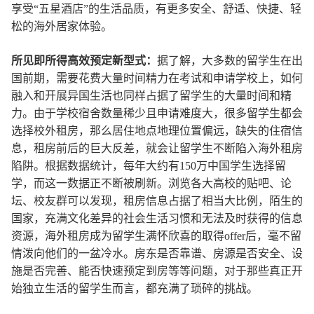
享受“五星酒店”的生活品质，有更多安全、舒适、快捷、轻
松的海外居家体验。
所见即所得高效预定新型式：
据了解，大多数的留学生在出
国前期，需要花费大量时间精力在考试和申请学校上，如何
融入和开展异国生活也同样占据了留学生的大量时间和精
力。由于学校宿舍数量稀少且申请难度大，很多留学生都会
选择校外租房，那么居住地点地理位置偏远，缺失的住宿信
息，租房前后的巨大反差，就会让留学生不断陷入海外租房
陷阱。根据数据统计，每年大约有150万中国学生选择留
学，而这一数据正不断被刷新。浏览各大高校的贴吧、论
坛、校友群可以发现，租房信息占据了相当大比例，陌生的
国家，充满文化差异的社会生活习惯和无法及时获得的信息
资源，海外租房成为留学生满怀欣喜的取得offer后，毫不留
情泼向他们的一盆冷水。房东是否靠谱、房源是否安全、设
施是否完善、能否快速预定到房等等问题，对于那些真正开
始独立生活的留学生而言，都充满了琐碎的挑战。