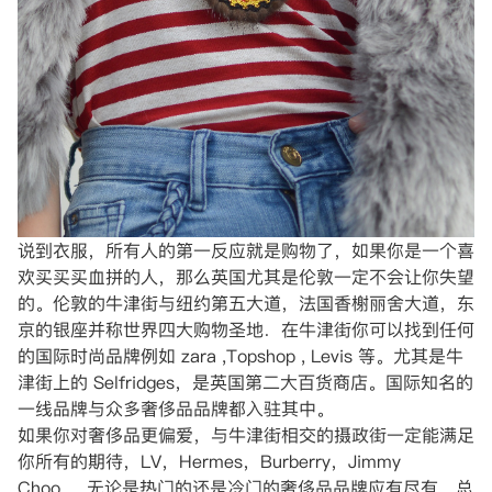
说到衣服，所有人的第一反应就是购物了，如果你是一个喜
欢买买买血拼的人，那么英国尤其是伦敦一定不会让你失望
的。伦敦的牛津街与纽约第五大道，法国香榭丽舍大道，东
京的银座并称世界四大购物圣地．在牛津街你可以找到任何
的国际时尚品牌例如 zara ,Topshop , Levis 等。尤其是牛
津街上的 Selfridges，是英国第二大百货商店。国际知名的
一线品牌与众多奢侈品品牌都入驻其中。
如果你对奢侈品更偏爱，与牛津街相交的摄政街一定能满足
你所有的期待，LV，Hermes，Burberry，Jimmy
Choo......无论是热门的还是冷门的奢侈品品牌应有尽有，总