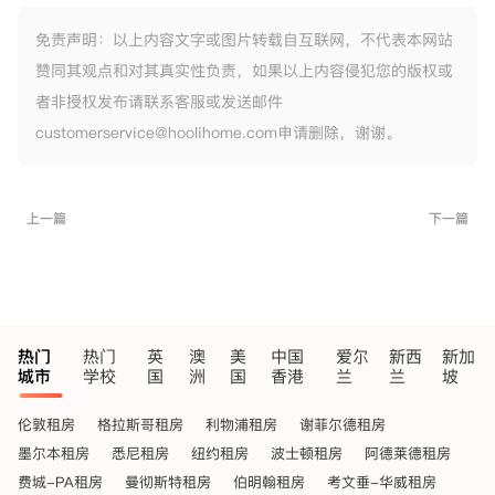
免责声明：以上内容文字或图片转载自互联网，不代表本网站
赞同其观点和对其真实性负责，如果以上内容侵犯您的版权或
者非授权发布请联系客服或发送邮件
customerservice@hoolihome.com申请删除，谢谢。
上一篇
下一篇
热门
热门
英
澳
美
中国
爱尔
新西
新加
城市
学校
国
洲
国
香港
兰
兰
坡
伦敦租房
格拉斯哥租房
利物浦租房
谢菲尔德租房
墨尔本租房
悉尼租房
纽约租房
波士顿租房
阿德莱德租房
费城-PA租房
曼彻斯特租房
伯明翰租房
考文垂-华威租房