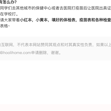
有怎么办?
同学们去其他城市的保健中心或者去医院打疫苗后让医院出具证
在学校打。
请大家带着
小红本，小黄本，填好的体检表，疫苗表和各种检查
表格~
自互联网，不代表本网站赞同其观点和对其真实性负责，如果以
e@hoolihome.com申请删除，谢谢。