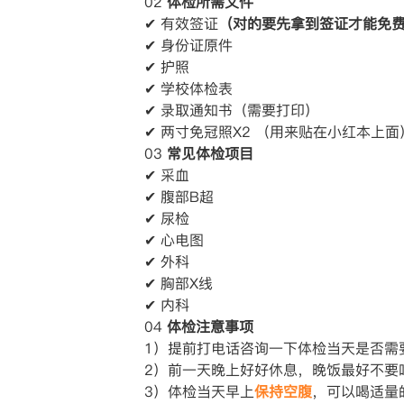
02
体检所需文件
✔ 有效签证
（对的要先拿到签证才能免
✔ 身份证原件
✔ 护照
✔ 学校体检表
✔ 录取通知书（需要打印）
✔ 两寸免冠照X2 （用来贴在小红本上面
03
常见体检项目
✔ 采血
✔ 腹部B超
✔ 尿检
✔ 心电图
✔ 外科
✔ 胸部X线
✔ 内科
04
体检注意事项
1）提前打电话咨询一下体检当天是否需
2）前一天晚上好好休息，晚饭最好不要
3）体检当天早上
保持空腹
，可以喝适量