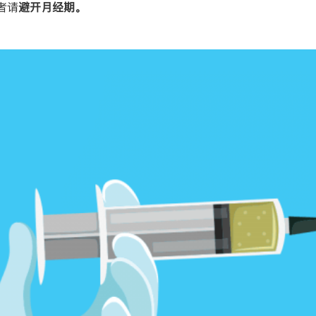
者请
避开月经期。