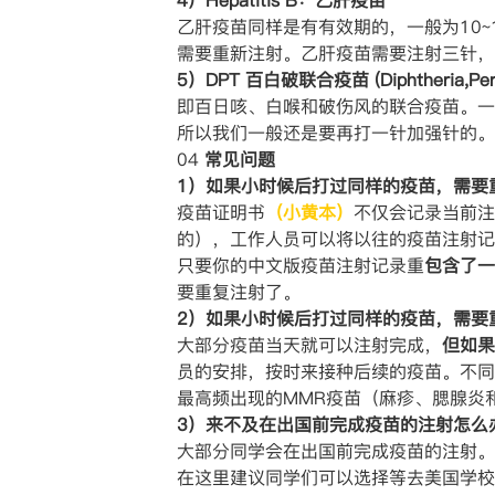
4）Hepatitis B：乙肝疫苗
乙肝疫苗同样是有有效期的，一般为10
需要重新注射。乙肝疫苗需要注射三针，
5）DPT 百白破联合疫苗 (Diphtheria,Pertu
即百日咳、白喉和破伤风的联合疫苗。一
所以我们一般还是要再打一针加强针的。
04
常见问题
1）如果小时候后打过同样的疫苗，需要
疫苗证明书
（小黄本）
不仅会记录当前注
的），工作人员可以将以往的疫苗注射记
只要你的中文版疫苗注射记录重
包含了一
要重复注射了。
2）如果小时候后打过同样的疫苗，需要
大部分疫苗当天就可以注射完成，
但如果
员的安排，按时来接种后续的疫苗。不同
最高频出现的MMR疫苗（麻疹、腮腺炎
3）来不及在出国前完成疫苗的注射怎么
大部分同学会在出国前完成疫苗的注射。
在这里建议同学们可以选择等去美国学校