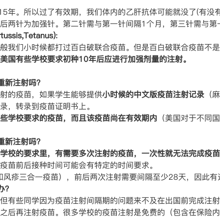
~15年。所以过了有效期，我们体内的乙肝抗体可能就没了(有没
后两针为加强针。第二针需与第一针间隔1个月，第三针需与第
ssis,Tetanus):
般我们小时候都打过百白破联合疫苗。但是百白破联合疫苗不是
美国有些学校要求初种10年后应进行加强剂量的注射。
重新注射吗？
射的疫苗，如果学生能够提供
小时候的中文版疫苗注射记录
（麻
录，转录到疫苗证明书上。
些学校要求的疫苗，而且该疫苗尚在有效期内
（美国对于不同国
重新注射吗？
学校的要求里，有需要多次注射的疫苗，一次性就无法完成疫苗
疫苗前后接种时间可能会有特定的时间要求。
和风疹三合一疫苗），前后两次注射需要间隔至少28天，因此
办？
但有些同学因为疫苗注射间隔期的问题来不及在出国前完成注射
之后再注射疫苗。很多学校的疫苗注射是免费的（包含在保险内