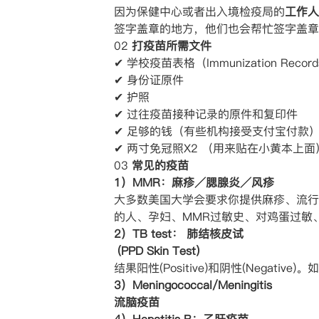
因为保健中心或者出入境检疫局的
工作人
签字盖章的地方，他们也会帮忙签字盖章
02
打疫苗所需文件
✔ 学校疫苗表格（Immunization Recor
✔ 身份证原件
✔ 护照
✔ 过往疫苗接种记录的原件和复印件
✔ 足够的钱（有些机构接受支付宝付款
✔ 两寸免冠照X2 （用来贴在小黄本上面
03
常见的疫苗
1）MMR：麻疹／腮腺炎／风疹
大多数美国大学会要求你提供麻疹、流行
的人、孕妇、MMR过敏史、对鸡蛋过敏
2）TB test： 肺结核皮试
(PPD Skin Test)
结果阳性(Positive)和阴性(Negative)
3）Meningococcal/Meningitis
流脑疫苗