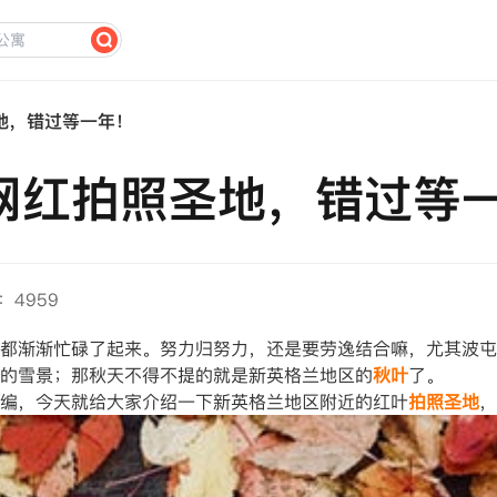
地，错过等一年！
网红拍照圣地，错过等
：4959
都渐渐忙碌了起来。努力归努力，还是要劳逸结合嘛，尤其波屯
的雪景；那秋天不得不提的就是新英格兰地区的
秋叶
了。
编，今天就给大家介绍一下新英格兰地区附近的红叶
拍照圣地
，