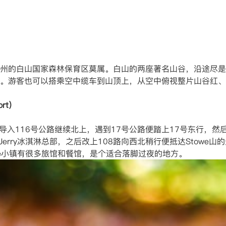
州的白山国家森林保育区莫属。白山的两座著名山谷，沿途尽是
。游客也可以搭乘空中缆车到山顶上，从空中俯视整片山谷红、
ort）
Road东行，导入116号公路继续北上，遇到17号公路便踏上17号东行
erry冰淇淋总部，之后改上108路向西北稍行便抵达Stowe
towe小镇有很多旅馆和餐馆，是个适合落脚过夜的地方。