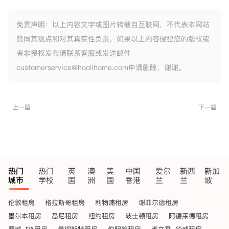
免责声明：以上内容文字或图片转载自互联网，不代表本网站
赞同其观点和对其真实性负责，如果以上内容侵犯您的版权或
者非授权发布请联系客服或发送邮件
customerservice@hoolihome.com申请删除，谢谢。
上一篇
下一篇
热门
热门
英
澳
美
中国
爱尔
新西
新加
城市
学校
国
洲
国
香港
兰
兰
坡
伦敦租房
格拉斯哥租房
利物浦租房
谢菲尔德租房
墨尔本租房
悉尼租房
纽约租房
波士顿租房
阿德莱德租房