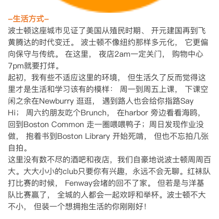
-生活方式-
波士顿这座城市见证了美国从殖民时期、 开元建国再到飞
黄腾达的时代变迁。 波士顿不像纽约那样多元化， 它更偏
向保守与传统。 在这里， 夜店2am一定关门， 购物中心
7pm就要打烊。
起初，我有些不适应这里的环境， 但生活久了反而觉得这
里才是生活和学习该有的模样： 周一到周五上课， 下课空
闲之余在Newburry 逛逛， 遇到路人也会给你指路Say
Hi； 周六约朋友吃个Brunch， 在harbor 旁边看看海鸥，
回到Boston Common 走一圈喂喂鸭子；周日发现作业没
做， 抱着书到Boston Library 开始死啃， 但也不忘拍几张
自拍。
这里没有数不尽的酒吧和夜店，我们自豪地说波士顿周周百
大。大大小小的club只要你有兴趣，永远不会无聊。红袜队
打比赛的时候， Fenway会堵的回不了家。 但若是与洋基
队比赛赢了， 全城的人都会一起欢呼和举杯。波士顿不大
不小， 但装一个想拥抱生活的你刚刚好！