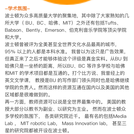
-学术氛围-
波士顿为众多高质量大学的聚集地，其中除了大家熟知的几
所大学（ BU、BC、哈佛、MIT）之外还有包括Tufts、
Babson、Bently、Emerson、伯克利音乐学院等顶尖学院
和大学。
波士顿曾被评为全美甚至全世界文化水品最高的城市，
95% 以上的人都是本科水准。 我曾以为这只是广告效果，
但真正来了之后才能够体验这个评级是真金实料。从BU 到
哈佛只是一坐桥的距离，所以BU、BC 等许多学校与哈佛
和MIT 的学术项目都是互通的。打个比方说、我曾经上的
英文文学课， 教授是BU 的写作部门领头同时也是哈佛继续
学院的负责人。然而这样的资源互通在国内以及美国的其他
区域都是很难做到的。
再一方面，教师资源可以说是全世界最集中的。 美国的教
授大部分以教书为副业、以研究为主业。 然而在波士顿众
多学校的氛围下， 各类研究院近千。 最有名的包括Media
Lab ， MIT robotic Lab， Mass Innovation lab， 甚至三
星的研究院都被开设在波士顿。