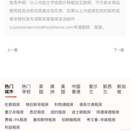
免责声明：以上内容文字或图片转载自互联网，不代表本网站
赞同其观点和对其真实性负责，如果以上内容侵犯您的版权或
者非授权发布请联系客服或发送邮件
customerservice@hoolihome.com申请删除，谢谢。
上一篇
下一篇
热门
热门
英
澳
美
中国
爱尔
新西
新加
城市
学校
国
洲
国
香港
兰
兰
坡
伦敦租房
格拉斯哥租房
利物浦租房
谢菲尔德租房
墨尔本租房
悉尼租房
纽约租房
波士顿租房
阿德莱德租房
费城-PA租房
曼彻斯特租房
伯明翰租房
考文垂-华威租房
利兹租房