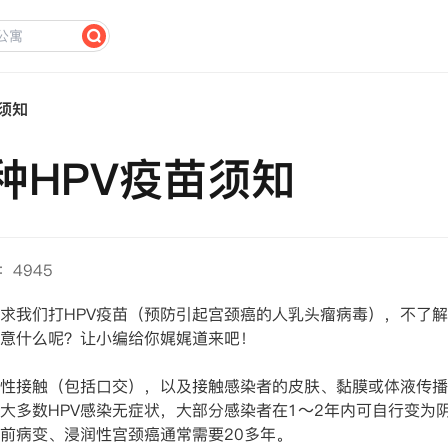
须知
种HPV疫苗须知
：4945
求我们打HPV疫苗（预防引起宫颈癌的人乳头瘤病毒），不了解
意什么呢？让小编给你娓娓道来吧！
过性接触（包括口交），以及接触感染者的皮肤、黏膜或体液传播
多数HPV感染无症状，大部分感染者在1～2年内可自行变为阴性
癌前病变、浸润性宫颈癌通常需要20多年。