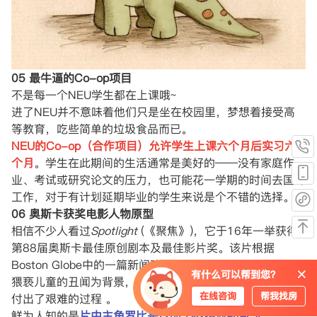
05 最牛逼的Co-op项目
不是每一个NEU学生都在上课哦~
进了NEU并不意味着他们只是坐在校园里，梦想着接受高
等教育，吃些简单的垃圾食品而已。
NEU的Co-op（合作项目）允许学生上课六个月后实习六
个月
。学生在此期间的生活通常是美好的——没有家庭作
业、考试或研究论文的压力，也可能花一学期的时间去国外
工作，对于有计划延期毕业的学生来说是个不错的选择。
06 奥斯卡获奖电影人物原型
相信不少人看过
Spotlight
(《聚焦》)，它于16年一举获得
第88届奥斯卡最佳原创剧本及最佳影片奖。该片根据
Boston Globe中的一篇新闻改编，以美国神职人员奸污和
有什么可以帮到您？
猥亵儿童的丑闻为背景，讲述了几位记者为了找出事实真相
在线咨询
帮我找房
付出了艰难的过程 。
鲜为人知的是
片中主角罗比是以NEU教授Walter V.