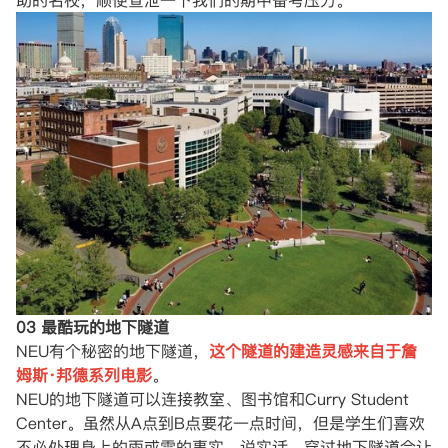
助的名校，顺便宣泄一下我们的期中备考压力。”
03 最酷玩的地下隧道
NEU有个秘密的地下隧道，
这个隧道的建造灵感来自于詹
姆斯·邦德系列电影
。
NEU的地下隧道可以连接教室、图书馆和Curry Student
Center。虽然从A点到B点要花一点时间，但是学生们喜欢
不必处理身上的雨或雪的事实。说实话，穿过地下隧道会让