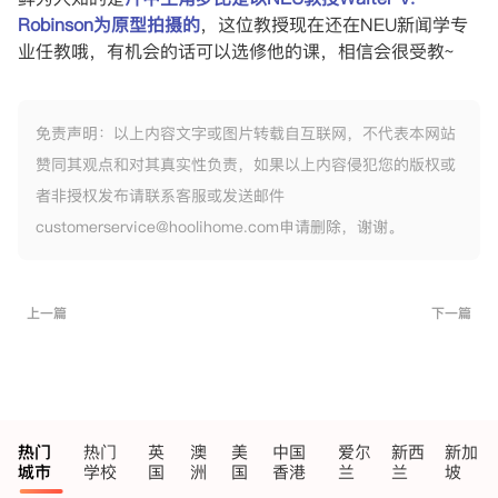
Robinson为原型拍摄的
，这位教授现在还在NEU新闻学专
业任教哦，有机会的话可以选修他的课，相信会很受教~
免责声明：以上内容文字或图片转载自互联网，不代表本网站
赞同其观点和对其真实性负责，如果以上内容侵犯您的版权或
者非授权发布请联系客服或发送邮件
customerservice@hoolihome.com申请删除，谢谢。
上一篇
下一篇
热门
热门
英
澳
美
中国
爱尔
新西
新加
城市
学校
国
洲
国
香港
兰
兰
坡