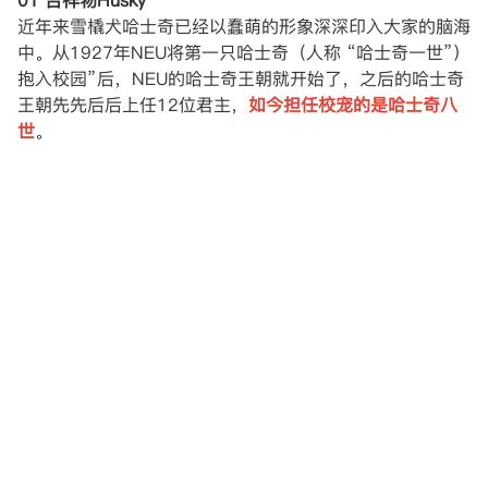
01 吉祥物Husky
近年来雪橇犬哈士奇已经以蠢萌的形象深深印入大家的脑海
中。从1927年NEU将第一只哈士奇（人称 “哈士奇一世”）
抱入校园”后，NEU的哈士奇王朝就开始了，之后的哈士奇
王朝先先后后上任12位君主，
如今担任校宠的是哈士奇八
世
。