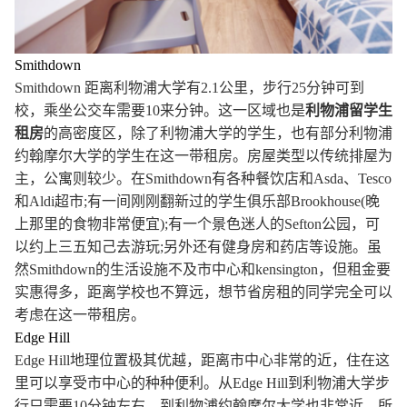
Smithdown
Smithdown 距离利物浦大学有2.1公里，步行25分钟可到
校，乘坐公交车需要10来分钟。这一区域也是
利物浦留
学生
租房
的高密度区，除了利物浦大学的学生，也有部分利物浦
约翰摩尔大学的学生在这一带租房。房屋类型以传统排屋为
主，公寓则较少。在Smithdown有各种餐饮店和Asda、Tesco
和Aldi超市;有一间刚刚翻新过的学生俱乐部Brookhouse(晚
上那里的食物非常便宜);有一个景色迷人的Sefton公园，可
以约上三五知己去游玩;另外还有健身房和药店等设施。虽
然Smithdown的生活设施不及市中心和kensington，但租金要
实惠得多，距离学校也不算远，想节省房租的同学完全可以
考虑在这一带租房。
Edge Hill
Edge Hill地理位置极其优越，距离市中心非常的近，住在这
里可以享受市中心的种种便利。从Edge Hill到利物浦大学步
行只需要10分钟左右，到利物浦约翰摩尔大学也非常近，所