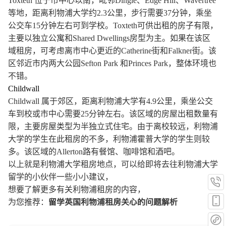
Toxteth 位于市中心以南，毗邻Dingle、Edge Hill、Wavertree
等地，距离利物浦大学约2.3公里，步行需要37分钟，乘坐
公交车15分钟左右可到学校。Toxteth可供出租的房子有限，
主要以独立公寓和Shared Dwellings房型为主。如果在该区
域租房，可考虑离市中心更近的Catherine街和Falkner街。该
区邻近市内两大公园Sefton Park 和Princes Park，整体环境也
不错。
Childwall
Childwall 属于郊区，距离利物浦大学有4.9公里，乘坐公交
车到校或市中心需要25分钟左右。该区域的房屋出租数量有
限，主要房屋类型为半独立式住宅。由于离校较远，利物浦
大学的学生在此租房的不多，利物浦霍普大学的学生则较
多。该区域的Allerton路有餐馆、咖啡馆和酒吧。
以上就是利物浦大学租房地点，可以给即将去往利物浦大学
留学的小伙伴一些小小建议，
想要了解更多有关利物浦租房的内容，
留学英国利物浦租房关心的问题解析
为您推荐：