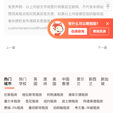
免责声明：以上内容文字或图片转载自互联网，不代表本网站
赞同其观点和对其真实性负责，如果以上内容侵犯您的版权或
者非授权发布请联系客服或发送邮件
有什么可以帮到您？
customerservice@hoolihome.com申请删除，谢谢。
在线咨询
帮我找房
上一篇
下一篇
热门
热门
英
澳
美
中国
爱尔
新西
新加
城市
学校
国
洲
国
香港
兰
兰
坡
伦敦租房
格拉斯哥租房
利物浦租房
谢菲尔德租房
墨尔本租房
悉尼租房
纽约租房
波士顿租房
阿德莱德租房
费城-PA租房
曼彻斯特租房
伯明翰租房
考文垂-华威租房