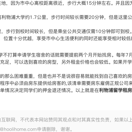
们热门居住地，因为市中心离校距离很近，步行大概15分钟左右。并
，距离利物浦大学约1.7公里，步行时间较长需要20分钟，但是这
2.1公里，步行到校时间较长，但是乘坐公共交通仅需10分钟即可
近的地方，位置十分优越，享受市中心生活便利的同时还能享受相对较
学不打算申请学生宿舍的话就需要提前两个月开始找房。每年7
充足，可以选到喜欢的房型，另外租金价格也会较低。如果开学
的那么困难重重，但是也并不是说很容易就能找到自己喜欢的房
程序中必须由房东提供给房客的,该清单需要房东雇佣正规公司
单情况决定同学们的押金退还情况。以上就是在
利物浦留学租房
自互联网，不代表本网站赞同其观点和对其真实性负责，如果以
e@hoolihome.com申请删除，谢谢。