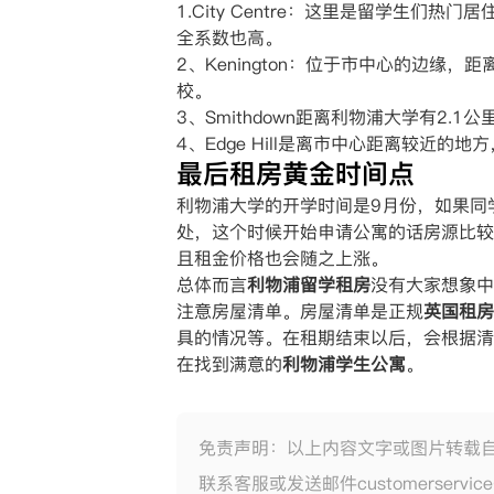
1.City Centre：这里是留学生
全系数也高。
2、Kenington：位于市中心的边缘
校。
3、Smithdown距离利物浦大学有
4、Edge Hill是离市中心距离较
最后租房黄金时间点
利物浦大学的开学时间是9月份，如果同
处，这个时候开始申请公寓的话房源比较
且租金价格也会随之上涨。
总体而言
利物浦留学租房
没有大家想象中
注意房屋清单。房屋清单是正规
英国租房
具的情况等。在租期结束以后，会根据清
在找到满意的
利物浦学生公寓
。
免责声明：以上内容文字或图片转载
联系客服或发送邮件customerservic