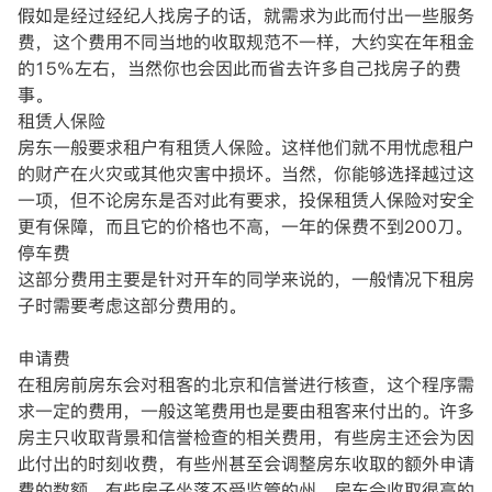
假如是经过经纪人找房子的话，就需求为此而付出一些服务
费，这个费用不同当地的收取规范不一样，大约实在年租金
的15%左右，当然你也会因此而省去许多自己找房子的费
事。
租赁人保险
房东一般要求租户有租赁人保险。这样他们就不用忧虑租户
的财产在火灾或其他灾害中损坏。当然，你能够选择越过这
一项，但不论房东是否对此有要求，投保租赁人保险对安全
更有保障，而且它的价格也不高，一年的保费不到200刀。
停车费
这部分费用主要是针对开车的同学来说的，一般情况下租房
子时需要考虑这部分费用的。
申请费
在租房前房东会对租客的北京和信誉进行核查，这个程序需
求一定的费用，一般这笔费用也是要由租客来付出的。许多
房主只收取背景和信誉检查的相关费用，有些房主还会为因
此付出的时刻收费，有些州甚至会调整房东收取的额外申请
费的数额。有些房子坐落不受监管的州，房东会收取很高的