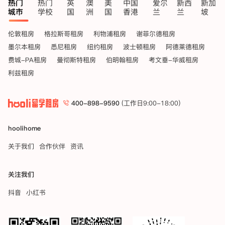
热门
热门
英
澳
美
中国
爱尔
新西
新加
城市
学校
国
洲
国
香港
兰
兰
坡
伦敦租房
格拉斯哥租房
利物浦租房
谢菲尔德租房
墨尔本租房
悉尼租房
纽约租房
波士顿租房
阿德莱德租房
费城-PA租房
曼彻斯特租房
伯明翰租房
考文垂-华威租房
利兹租房
400-898-9590
(工作日9:00-18:00)
hoolihome
关于我们
合作伙伴
资讯
关注我们
抖音
小红书