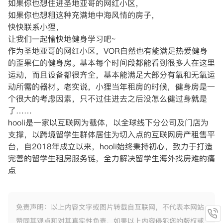
如果你也想住进圣地亚哥的网红小区，
如果你也想租这种充满地中海风情的房子，
快快联系小狸，
让我们一起愉快地健身学习吧~
作为圣地亚哥的网红小区，VOR自然也有能满足热爱健身
的歪果仁的健身房。基本每个时间段都能看到很多人在这里
运动，而且设备都很齐全，基本能满足大部分有氧和无氧运
动所需的器材。老实说，小狸当年租房的时候，健身房是一
个很大的考虑因素，只不过住进去之后没怎么健过身就是
了……
hooli是一家以互联网为载体，以全球线下分公司及门店为
支撑，以跨境留学生群体居住为切入点的互联网房产租售平
台，自2018年成立以来，hooli始终秉持初心，致力于打造
完善的留学生租房服务链，全力解决留学生海外找房难的痛
点
免责声明：以上内容文字或图片转载自互联网，不代表本网站
赞同其观点和对其真实性负责，如果以上内容侵犯您的版权或