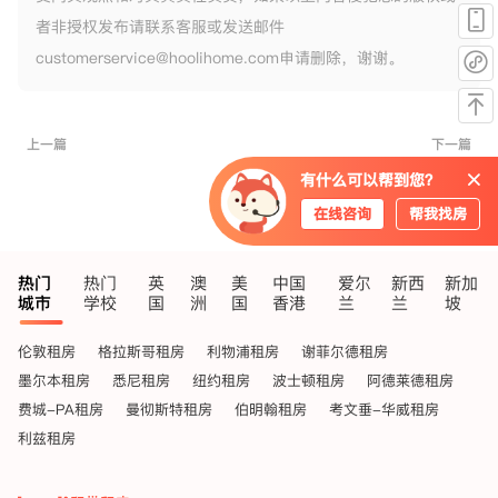
者非授权发布请联系客服或发送邮件
customerservice@hoolihome.com申请删除，谢谢。
上一篇
下一篇
有什么可以帮到您？
在线咨询
帮我找房
热门
热门
英
澳
美
中国
爱尔
新西
新加
城市
学校
国
洲
国
香港
兰
兰
坡
伦敦租房
格拉斯哥租房
利物浦租房
谢菲尔德租房
墨尔本租房
悉尼租房
纽约租房
波士顿租房
阿德莱德租房
费城-PA租房
曼彻斯特租房
伯明翰租房
考文垂-华威租房
利兹租房