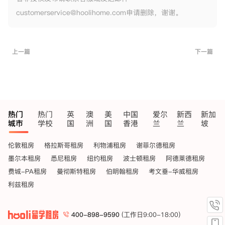
customerservice@hoolihome.com申请删除，谢谢。
上一篇
下一篇
热门
热门
英
澳
美
中国
爱尔
新西
新加
城市
学校
国
洲
国
香港
兰
兰
坡
伦敦租房
格拉斯哥租房
利物浦租房
谢菲尔德租房
墨尔本租房
悉尼租房
纽约租房
波士顿租房
阿德莱德租房
费城-PA租房
曼彻斯特租房
伯明翰租房
考文垂-华威租房
利兹租房
400-898-9590
(工作日9:00-18:00)