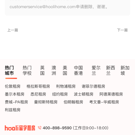
customerservice@hoolihome.com申请删除，谢谢。
上一篇
下一篇
热门
热门
英
澳
美
中国
爱尔
新西
新加
城市
学校
国
洲
国
香港
兰
兰
坡
伦敦租房
格拉斯哥租房
利物浦租房
谢菲尔德租房
墨尔本租房
悉尼租房
纽约租房
波士顿租房
阿德莱德租房
费城-PA租房
曼彻斯特租房
伯明翰租房
考文垂-华威租房
利兹租房
400-898-9590
(工作日9:00-18:00)