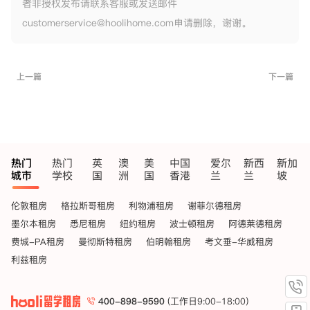
者非授权发布请联系客服或发送邮件
customerservice@hoolihome.com申请删除，谢谢。
上一篇
下一篇
热门
热门
英
澳
美
中国
爱尔
新西
新加
城市
学校
国
洲
国
香港
兰
兰
坡
伦敦租房
格拉斯哥租房
利物浦租房
谢菲尔德租房
墨尔本租房
悉尼租房
纽约租房
波士顿租房
阿德莱德租房
费城-PA租房
曼彻斯特租房
伯明翰租房
考文垂-华威租房
利兹租房
400-898-9590
(工作日9:00-18:00)