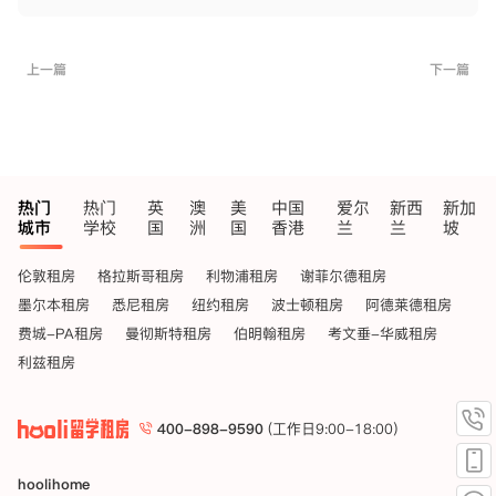
上一篇
下一篇
热门
热门
英
澳
美
中国
爱尔
新西
新加
城市
学校
国
洲
国
香港
兰
兰
坡
伦敦租房
格拉斯哥租房
利物浦租房
谢菲尔德租房
墨尔本租房
悉尼租房
纽约租房
波士顿租房
阿德莱德租房
费城-PA租房
曼彻斯特租房
伯明翰租房
考文垂-华威租房
利兹租房
400-898-9590
(工作日9:00-18:00)
hoolihome